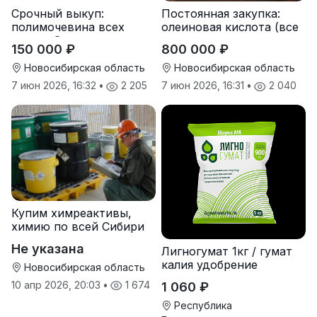
Срочный выкуп:
Постоянная закупка:
полимочевина всех
олеиновая кислота (все
типов, Эластоплан,
виды, склады,
150 000 ₽
800 000 ₽
Экстраплан
просрочка)
Новосибирская область
Новосибирская область
7 июн 2026, 16:32
•
2 205
7 июн 2026, 16:31
•
2 040
Купим химреактивы,
химию по всей Сибири
Не указана
Лигногумат 1кг / гумат
калия удобрение
Новосибирская область
10 апр 2026, 20:03
•
1 674
1 060 ₽
Республика