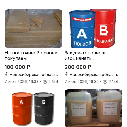
На постоянной основе
Закупаем полиолы,
покупаем
изоцианаты,
парафиносодержащие
компоненты для
100 000 ₽
200 000 ₽
продукты
пенополиуретана (ППУ)
Новосибирская область
Новосибирская область
7 июн 2026, 16:33
•
2 154
7 июн 2026, 16:32
•
2 146