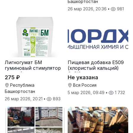
Башкортостан
26 мар 2026, 20:36
•
981
Лигногумат БМ
Пищевая добавка Е509
гуминовый стимулятор
(хлористый кальций)
роста (гумат калия с
CaCl2
275 ₽
Не указана
фульвовыми кислотами)
Республика
Вся Россия
Башкортостан
5 мар 2026, 09:49
•
1 732
26 мар 2026, 20:21
•
893