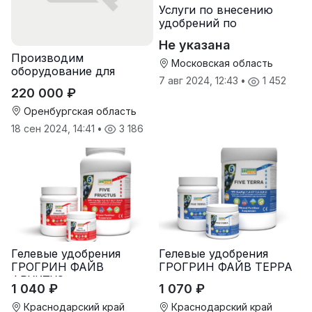
Услуги по внесению
удобрений по
переувлажненному
Не указана
грунту, услуги по
Производим
опрыскиванию полей,
Московская область
оборудование для
услуги пневмо
7 авг 2024, 12:43
•
1 452
гранулирования корма
220 000 ₽
Оренбургская область
18 сен 2024, 14:41
•
3 186
Гелевые удобрения
Гелевые удобрения
ГРОГРИН ФАЙВ
ГРОГРИН ФАЙВ ТЕРРА
ФРУКТУС
1 040 ₽
1 070 ₽
Краснодарский край
Краснодарский край