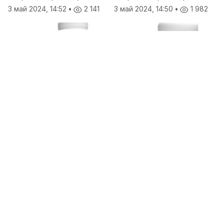
3 май 2024, 14:52
•
2 141
3 май 2024, 14:50
•
1 982
Гелевые удобрения
ГРОГРИН ГЕЛЬ МИКРО
Гелевые удобрения
ГРОГРИН ГЕЛЬ
2 200 ₽
СТАРТЕР
1 120 ₽
Краснодарский край
Краснодарский край
3 май 2024, 14:48
•
1 928
3 май 2024, 14:49
•
1 941
Загрузить еще