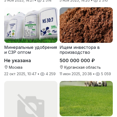
5 ноя 2025, 14:21
•
2 514
5 ноя 2025, 14:20
•
2 510
Минеральные удобрения
Ищем инвестора в
и СЗР оптом
производство
природных
Не указана
500 000 000 ₽
почвоулучшителей
Москва
Курганская область
22 окт 2025, 10:47
•
4 259
11 июн 2025, 20:38
•
5 059