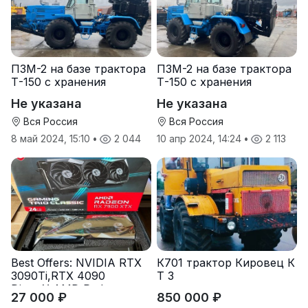
ПЗМ-2 на базе трактора
ПЗМ-2 на базе трактора
Т-150 с хранения
Т-150 с хранения
Не указана
Не указана
Вся Россия
Вся Россия
8 май 2024, 15:10
•
2 044
10 апр 2024, 14:24
•
2 113
Best Offers: NVIDIA RTX
К701 трактор Кировец К
3090Ti,RTX 4090
Т З
DirectX,AMD Radeon
27 000 ₽
850 000 ₽
RX7900