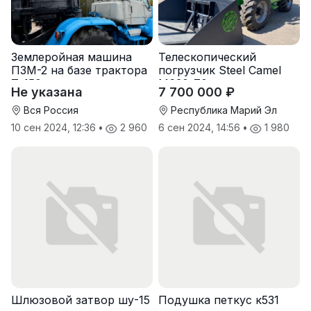
Землеройная машина
Телескопический
ПЗМ-2 на базе трактора
погрузчик Steel Camel
Т-150 с хранения
M630-70
Не указана
7 700 000 ₽
Вся Россия
Республика Марий Эл
10 сен 2024, 12:36
•
2 960
6 сен 2024, 14:56
•
1 980
Шлюзовой затвор шу-15
Подушка петкус к531