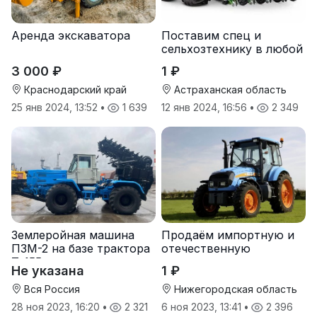
Аренда экскаватора
Поставим спец и
сельхозтехнику в любой
регион.
3 000 ₽
1 ₽
Краснодарский край
Астраханская область
25 янв 2024, 13:52
•
1 639
12 янв 2024, 16:56
•
2 349
Землеройная машина
Продаём импортную и
ПЗМ-2 на базе трактора
отечественную
Т-155
агротехнику и запчасти
Не указана
1 ₽
к ней
Вся Россия
Нижегородская область
28 ноя 2023, 16:20
•
2 321
6 ноя 2023, 13:41
•
2 396