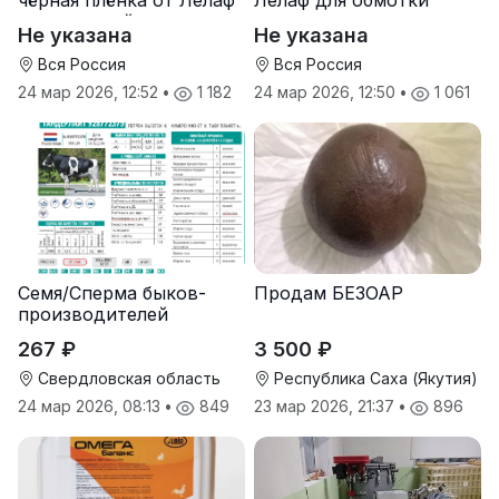
чёрная плёнка от Лелаф
Лелаф для обмотки
для траншей и ям
рулонов сена и соломы
Не указана
Не указана
силоса/сенажа
Вся Россия
Вся Россия
24 мар 2026, 12:52
•
1 182
24 мар 2026, 12:50
•
1 061
Семя/Сперма быков-
Продам БЕЗОАР
производителей
267 ₽
3 500 ₽
Свердловская область
Республика Саха (Якутия)
24 мар 2026, 08:13
•
849
23 мар 2026, 21:37
•
896