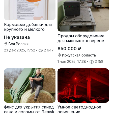
Кормовые добавки для
крупного и мелкого
рогатого скота
Продам оборудование
Не указана
для мясных консервов
Вся Россия
850 000 ₽
23 дек 2025, 15:52
•
2 647
Иркутская область
1 ноя 2025, 17:38
•
3 158
флис для укрытия скирд
Умное светодиодное
сена и соломы от Лелаф
освещение