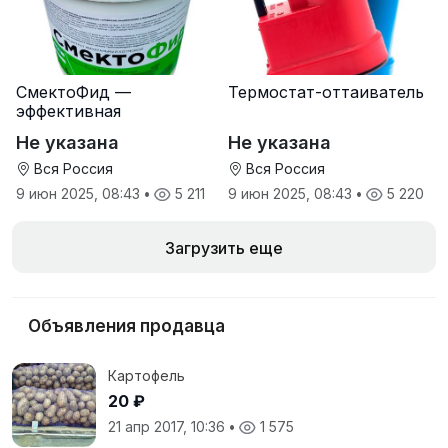
СмектоФид —
Термостат-оттаиватель
эффективная
минеральная
Не указана
Не указана
антидиарейная
кормовая добавка для
Вся Россия
Вся Россия
телят
9 июн 2025, 08:43
•
5 211
9 июн 2025, 08:43
•
5 220
Загрузить еще
Объявления продавца
Картофель
20 ₽
21 апр 2017, 10:36
•
1 575