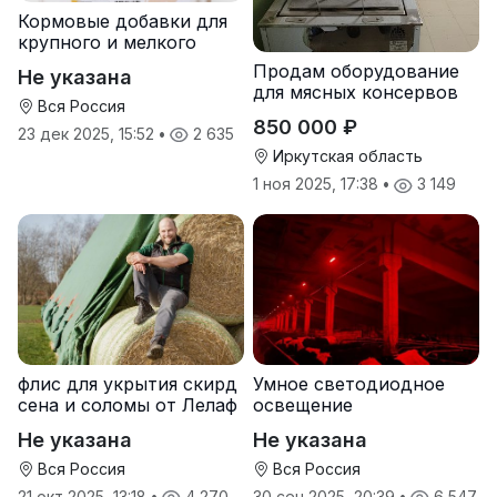
Кормовые добавки для
крупного и мелкого
рогатого скота
Продам оборудование
Не указана
для мясных консервов
Вся Россия
850 000 ₽
23 дек 2025, 15:52
•
2 635
Иркутская область
1 ноя 2025, 17:38
•
3 149
флис для укрытия скирд
Умное светодиодное
сена и соломы от Лелаф
освещение
Не указана
Не указана
Вся Россия
Вся Россия
21 окт 2025, 13:18
•
4 270
30 сен 2025, 20:39
•
6 547