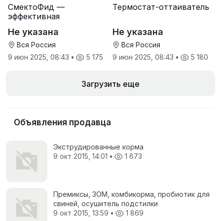
СмектоФид —
Термостат-оттаиватель
эффективная
минеральная
Не указана
Не указана
антидиарейная
кормовая добавка для
Вся Россия
Вся Россия
телят
9 июн 2025, 08:43
•
5 175
9 июн 2025, 08:43
•
5 180
Загрузить еще
Объявления продавца
Экструдированные корма
9 окт 2015, 14:01
•
1 673
Премиксы, ЗОМ, комбикорма, пробиотик для
свиней, осушитель подстилки
9 окт 2015, 13:59
•
1 869