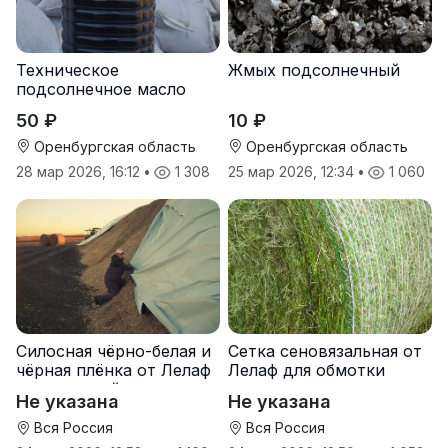
Техническое
Жмых подсолнечный
подсолнечное масло
50 ₽
10 ₽
Оренбургская область
Оренбургская область
28 мар 2026, 16:12
•
1 308
25 мар 2026, 12:34
•
1 060
Силосная чёрно-белая и
Сетка сеновязальная от
чёрная плёнка от Лелаф
Лелаф для обмотки
для траншей и ям
рулонов сена и соломы
Не указана
Не указана
силоса/сенажа
Вся Россия
Вся Россия