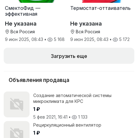
СмектоФид —
Термостат-оттаиватель
эффективная
минеральная
Не указана
Не указана
антидиарейная
кормовая добавка для
Вся Россия
Вся Россия
телят
9 июн 2025, 08:43
•
5 168
9 июн 2025, 08:43
•
5 172
Загрузить еще
Объявления продавца
Создание автоматической системы
микроклимата для КРС
1 ₽
5 фев 2021, 16:41
•
1 133
Рециркуляционный вентилятор
1 ₽