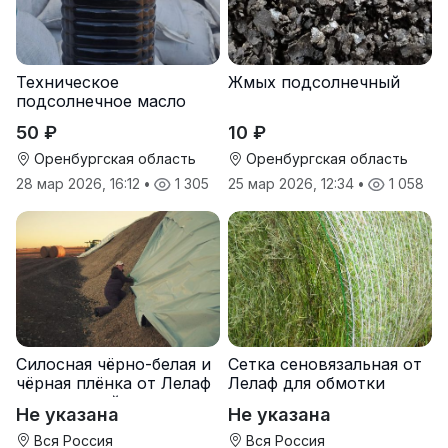
Техническое
Жмых подсолнечный
подсолнечное масло
50 ₽
10 ₽
Оренбургская область
Оренбургская область
28 мар 2026, 16:12
•
1 305
25 мар 2026, 12:34
•
1 058
Силосная чёрно-белая и
Сетка сеновязальная от
чёрная плёнка от Лелаф
Лелаф для обмотки
для траншей и ям
рулонов сена и соломы
Не указана
Не указана
силоса/сенажа
Вся Россия
Вся Россия