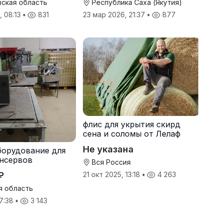
ская область
Республика Саха (Якутия)
, 08:13
•
831
23 мар 2026, 21:37
•
877
флис для укрытия скирд
сена и соломы от Лелаф
Не указана
борудование для
нсервов
Вся Россия
₽
21 окт 2025, 13:18
•
4 263
я область
17:38
•
3 143