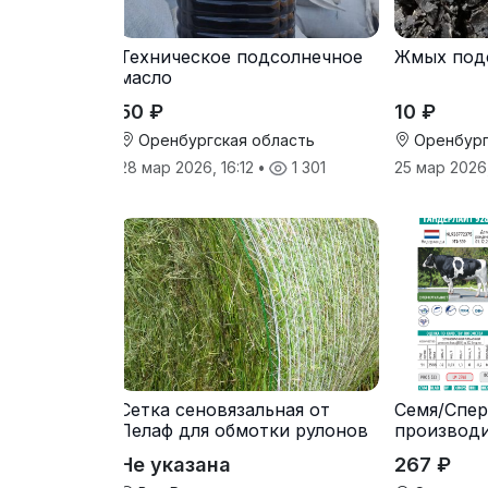
Техническое подсолнечное
Жмых под
масло
50 ₽
10 ₽
Оренбургская область
Оренбург
28 мар 2026, 16:12
•
1 301
25 мар 2026
Сетка сеновязальная от
Семя/Спер
Лелаф для обмотки рулонов
производ
сена и соломы
Не указана
267 ₽