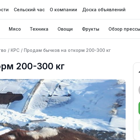
ости
Сельский час
О компании
Доска объявлений
Мясо
Техника
Овощи
Фрукты
Обзор пресс
тво
/
КРС
/
Продам бычков на откорм 200-300 кг
орм 200-300 кг