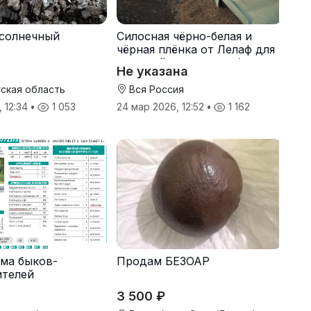
солнечный
Силосная чёрно-белая и
чёрная плёнка от Лелаф для
траншей и ям силоса/сенажа
Не указана
ская область
Вся Россия
, 12:34
•
1 053
24 мар 2026, 12:52
•
1 162
ма быков-
Продам БЕЗОАР
ителей
3 500 ₽