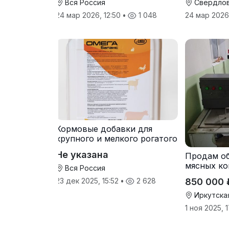
Вся Россия
Свердлов
24 мар 2026, 12:50
•
1 048
24 мар 2026
Кормовые добавки для
крупного и мелкого рогатого
скота
Не указана
Продам о
мясных ко
Вся Россия
850 000 
23 дек 2025, 15:52
•
2 628
Иркутска
1 ноя 2025, 