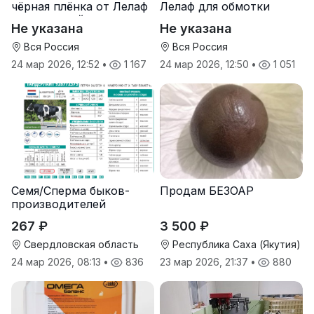
чёрная плёнка от Лелаф
Лелаф для обмотки
для траншей и ям
рулонов сена и соломы
Не указана
Не указана
силоса/сенажа
Вся Россия
Вся Россия
24 мар 2026, 12:52
•
1 167
24 мар 2026, 12:50
•
1 051
Семя/Сперма быков-
Продам БЕЗОАР
производителей
267 ₽
3 500 ₽
Свердловская область
Республика Саха (Якутия)
24 мар 2026, 08:13
•
836
23 мар 2026, 21:37
•
880