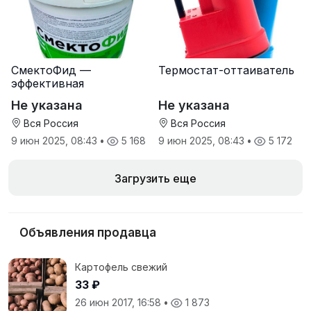
СмектоФид —
Термостат-оттаиватель
эффективная
минеральная
Не указана
Не указана
антидиарейная
кормовая добавка для
Вся Россия
Вся Россия
телят
9 июн 2025, 08:43
•
5 168
9 июн 2025, 08:43
•
5 172
Загрузить еще
Объявления продавца
Картофель свежий
33 ₽
26 июн 2017, 16:58
•
1 873