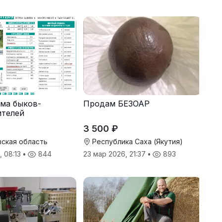
ма быков-
Продам БЕЗОАР
ителей
3 500 ₽
ская область
Республика Саха (Якутия)
, 08:13
•
844
23 мар 2026, 21:37
•
893