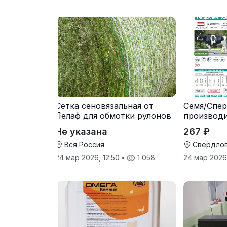
Сетка сеновязальная от
Семя/Спер
Лелаф для обмотки рулонов
производ
сена и соломы
Не указана
267 ₽
Вся Россия
Свердлов
24 мар 2026, 12:50
•
1 058
24 мар 2026