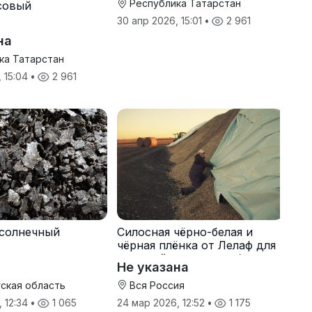
Республика Татарстан
совый
30 апр 2026, 15:01
•
2 961
на
ка Татарстан
, 15:04
•
2 961
солнечный
Силосная чёрно-белая и
чёрная плёнка от Лелаф для
траншей и ям силоса/сенажа
Не указана
ская область
Вся Россия
, 12:34
•
1 065
24 мар 2026, 12:52
•
1 175