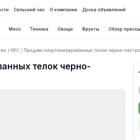
ости
Сельский час
О компании
Доска объявлений
Мясо
Техника
Овощи
Фрукты
Обзор пресс
тво
/
КРС
/
Продам голштинизированных телок черно-пестро
анных телок черно-