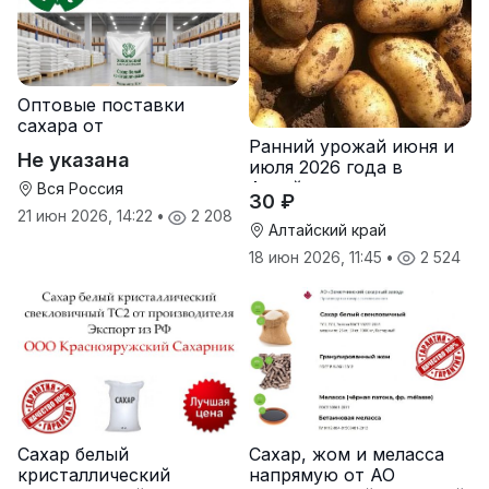
Оптовые поставки
сахара от
Ранний урожай июня и
производителя
Не указана
июля 2026 года в
Хохольский сахарный
Алтайском крае
комбинат
Вся Россия
30 ₽
21 июн 2026, 14:22
•
2 208
Алтайский край
18 июн 2026, 11:45
•
2 524
Сахар белый
Сахар, жом и меласса
кристаллический
напрямую от АО