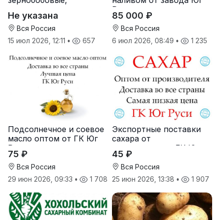
масличные культуры,
Руси
Не указана
85 000 ₽
корма
Вся Россия
Вся Россия
15 июл 2026, 12:11
•
657
6 июл 2026, 08:49
•
1 235
Подсолнечное и соевое
Экспортные поставки
масло оптом от ГК Юг
сахара от
Руси
производителя ГК Юг
75 ₽
45 ₽
Руси
Вся Россия
Вся Россия
29 июн 2026, 09:33
•
1 708
25 июн 2026, 13:38
•
1 907