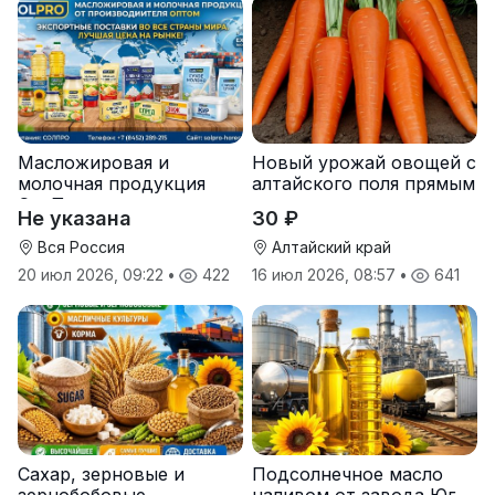
Масложировая и
Новый урожай овощей с
молочная продукция
алтайского поля прямым
СолПро — экспортные
оптом
Не указана
30 ₽
поставки
Вся Россия
Алтайский край
20 июл 2026, 09:22
•
422
16 июл 2026, 08:57
•
641
Сахар, зерновые и
Подсолнечное масло
зернобобовые,
наливом от завода Юг