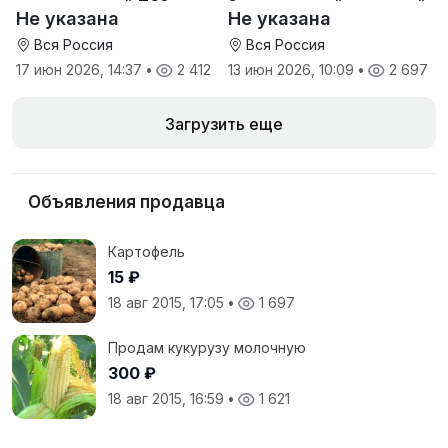
свекловичный ТС2 от
Земетчинский сахарный
Не указана
Не указана
производителя
завод
Вся Россия
Вся Россия
17 июн 2026, 14:37
•
2 412
13 июн 2026, 10:09
•
2 697
Загрузить еще
Объявления продавца
Картофель
15 ₽
18 авг 2015, 17:05
•
1 697
Продам кукурузу молочную
300 ₽
18 авг 2015, 16:59
•
1 621