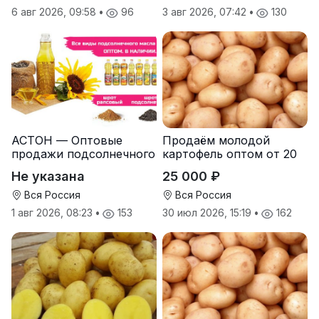
6 авг 2026, 09:58
•
96
3 авг 2026, 07:42
•
130
АСТОН — Оптовые
Продаём молодой
продажи подсолнечного
картофель оптом от 20
масла от завода.
тонн от производителя
Не указана
25 000 ₽
Экспорт
Вся Россия
Вся Россия
1 авг 2026, 08:23
•
153
30 июл 2026, 15:19
•
162