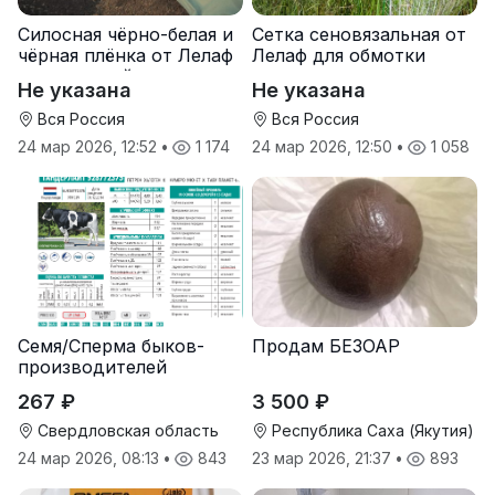
Силосная чёрно-белая и
Сетка сеновязальная от
чёрная плёнка от Лелаф
Лелаф для обмотки
для траншей и ям
рулонов сена и соломы
Не указана
Не указана
силоса/сенажа
Вся Россия
Вся Россия
24 мар 2026, 12:52
•
1 174
24 мар 2026, 12:50
•
1 058
Семя/Сперма быков-
Продам БЕЗОАР
производителей
267 ₽
3 500 ₽
Свердловская область
Республика Саха (Якутия)
24 мар 2026, 08:13
•
843
23 мар 2026, 21:37
•
893