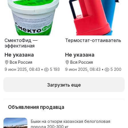
СмектоФид —
Термостат-оттаиватель
эффективная
минеральная
Не указана
Не указана
антидиарейная
кормовая добавка для
Вся Россия
Вся Россия
телят
9 июн 2025, 08:43
•
5 193
9 июн 2025, 08:43
•
5 200
Загрузить еще
Объявления продавца
Быки на откорм казахская белоголовая
порода 200-300 кг