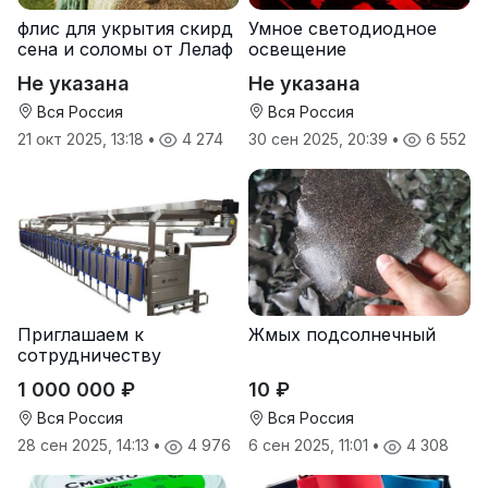
флис для укрытия скирд
Умное светодиодное
сена и соломы от Лелаф
освещение
Не указана
Не указана
Вся Россия
Вся Россия
21 окт 2025, 13:18
•
4 274
30 сен 2025, 20:39
•
6 552
Приглашаем к
Жмых подсолнечный
сотрудничеству
дилеров в регионах
1 000 000 ₽
10 ₽
Вся Россия
Вся Россия
28 сен 2025, 14:13
•
4 976
6 сен 2025, 11:01
•
4 308