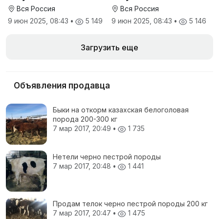
кормовая добавка для
Вся Россия
Вся Россия
телят
9 июн 2025, 08:43
•
5 149
9 июн 2025, 08:43
•
5 146
Загрузить еще
Объявления продавца
Быки на откорм казахская белоголовая
порода 200-300 кг
7 мар 2017, 20:49
•
1 735
Нетели черно пестрой породы
7 мар 2017, 20:48
•
1 441
Продам телок черно пестрой породы 200 кг
7 мар 2017, 20:47
•
1 475