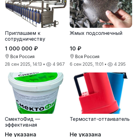
Приглашаем к
Жмых подсолнечный
сотрудничеству
дилеров в регионах
1 000 000 ₽
10 ₽
Вся Россия
Вся Россия
28 сен 2025, 14:13
•
4 967
6 сен 2025, 11:01
•
4 295
СмектоФид —
Термостат-оттаиватель
эффективная
минеральная
Не указана
Не указана
антидиарейная