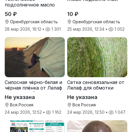
подсолнечное масло
50 ₽
10 ₽
Оренбургская область
Оренбургская область
28 мар 2026, 16:12
•
1 301
25 мар 2026, 12:34
•
1 052
Силосная чёрно-белая и
Сетка сеновязальная от
чёрная плёнка от Лелаф
Лелаф для обмотки
для траншей и ям
рулонов сена и соломы
Не указана
Не указана
силоса/сенажа
Вся Россия
Вся Россия
24 мар 2026, 12:52
•
1 162
24 мар 2026, 12:50
•
1 047