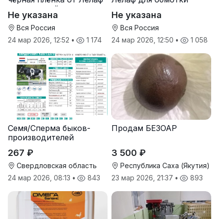
для траншей и ям
рулонов сена и соломы
Не указана
Не указана
силоса/сенажа
Вся Россия
Вся Россия
24 мар 2026, 12:52
•
1 174
24 мар 2026, 12:50
•
1 058
Семя/Сперма быков-
Продам БЕЗОАР
производителей
267 ₽
3 500 ₽
Свердловская область
Республика Саха (Якутия)
24 мар 2026, 08:13
•
843
23 мар 2026, 21:37
•
893