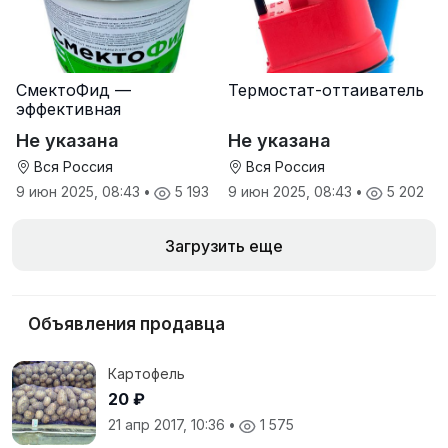
СмектоФид —
Термостат-оттаиватель
эффективная
минеральная
Не указана
Не указана
антидиарейная
кормовая добавка для
Вся Россия
Вся Россия
телят
9 июн 2025, 08:43
•
5 193
9 июн 2025, 08:43
•
5 202
Загрузить еще
Объявления продавца
Картофель
20 ₽
21 апр 2017, 10:36
•
1 575