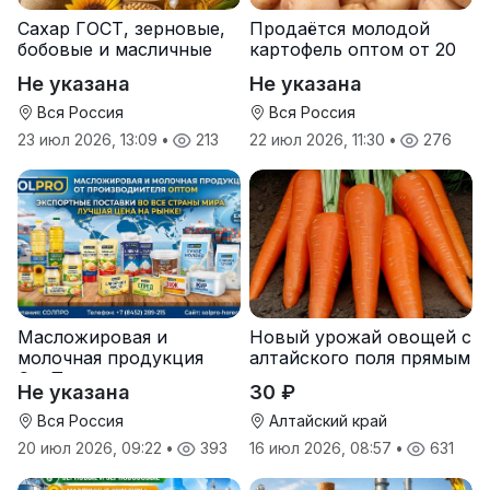
Сахар ГОСТ, зерновые,
Продаётся молодой
бобовые и масличные
картофель оптом от 20
культуры оптом
тонн от производителя
Не указана
Не указана
Вся Россия
Вся Россия
23 июл 2026, 13:09
•
213
22 июл 2026, 11:30
•
276
Масложировая и
Новый урожай овощей с
молочная продукция
алтайского поля прямым
СолПро — экспортные
оптом
Не указана
30 ₽
поставки
Вся Россия
Алтайский край
20 июл 2026, 09:22
•
393
16 июл 2026, 08:57
•
631