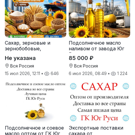
Сахар, зерновые и
Подсолнечное масло
зернобобовые,
наливом от завода Юг
масличные культуры,
Руси
Не указана
85 000 ₽
корма
Вся Россия
Вся Россия
15 июл 2026, 12:11
•
646
6 июл 2026, 08:49
•
1 224
Подсолнечное и соевое
Экспортные поставки
масло оптом от ГК Юг
сахара от