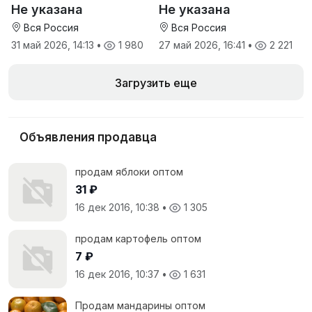
культуры от Елань-
шрота от ТД Русагро
Не указана
Не указана
Коленовский СЗ
Вся Россия
Вся Россия
31 май 2026, 14:13
•
1 980
27 май 2026, 16:41
•
2 221
Загрузить еще
Объявления продавца
продам яблоки оптом
31 ₽
16 дек 2016, 10:38
•
1 305
продам картофель оптом
7 ₽
16 дек 2016, 10:37
•
1 631
Продам мандарины оптом