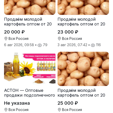
Продаём молодой
Продаём молодой
картофель оптом от 20
картофель оптом от 20
тонн от производителя
тонн от производителя
20 000 ₽
23 000 ₽
Вся Россия
Вся Россия
6 авг 2026, 09:58
•
79
3 авг 2026, 07:42
•
116
АСТОН — Оптовые
Продаём молодой
продажи подсолнечного
картофель оптом от 20
масла от завода.
тонн от производителя
Не указана
25 000 ₽
Экспорт
Вся Россия
Вся Россия