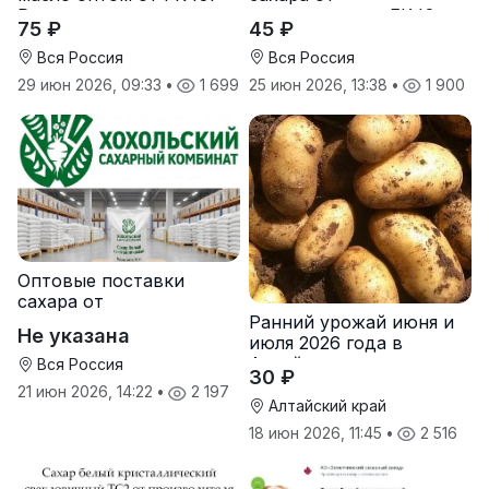
Руси
производителя ГК Юг
75 ₽
45 ₽
Руси
Вся Россия
Вся Россия
29 июн 2026, 09:33
•
1 699
25 июн 2026, 13:38
•
1 900
Оптовые поставки
сахара от
Ранний урожай июня и
производителя
Не указана
июля 2026 года в
Хохольский сахарный
Алтайском крае
комбинат
Вся Россия
30 ₽
21 июн 2026, 14:22
•
2 197
Алтайский край
18 июн 2026, 11:45
•
2 516