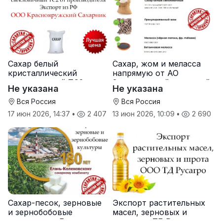
Сахар белый
Сахар, жом и меласса
кристаллический
напрямую от АО
свекловичный ТС2 от
Земетчинский сахарный
Не указана
Не указана
производителя
завод
Вся Россия
Вся Россия
17 июн 2026, 14:37
•
2 407
13 июн 2026, 10:09
•
2 690
Сахар-песок, зерновые
Экспорт растительных
и зернобобовые
масел, зерновых и