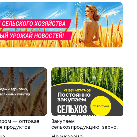
пром — оптовая
Закупаем
я продуктов
сельхозпродукцию: зерно,
кспорт
пшеницу, подсолнечник
на
Не указана