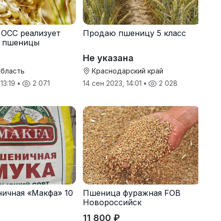
 ОСС реализует
Продаю пшеницу 5 класс
. пшеницы
Не указана
область
Краснодарский край
 13:19
•
2 071
14 сен 2023, 14:01
•
2 028
ичная «Макфа» 10
Пшеница фуражная FOB
Новороссийск
11 800 ₽