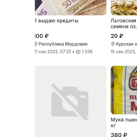
Я выдаю кредиты
Льговская
семена оз
100 ₽
20 ₽
Республика Мордовия
Курская 
21 сен 2023, 07:32
•
1 038
15 сен 2023,
Мука пшен
кг
380 ₽