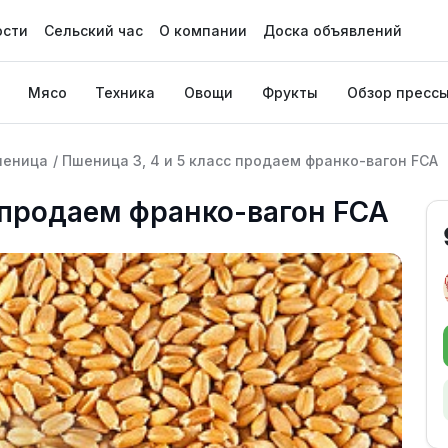
ости
Сельский час
О компании
Доска объявлений
Мясо
Техника
Овощи
Фрукты
Обзор пресс
шеница
/
Пшеница 3, 4 и 5 класс продаем франко-вагон FCA
с продаем франко-вагон FCA