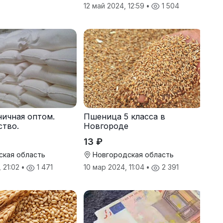
12 май 2024, 12:59
•
1 504
ичная оптом.
Пшеница 5 класса в
ство.
Новгороде
13 ₽
ская область
Новгородская область
, 21:02
•
1 471
10 мар 2024, 11:04
•
2 391