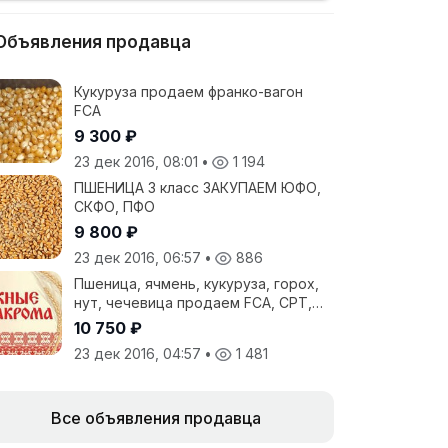
Объявления продавца
Кукуруза продаем франко-вагон
FCA
9 300 ₽
23 дек 2016, 08:01
•
1 194
ПШЕНИЦА 3 класс ЗАКУПАЕМ ЮФО,
СКФО, ПФО
9 800 ₽
23 дек 2016, 06:57
•
886
Пшеница, ячмень, кукуруза, горох,
нут, чечевица продаем FCA, CPT,
FOB
10 750 ₽
23 дек 2016, 04:57
•
1 481
Все объявления продавца