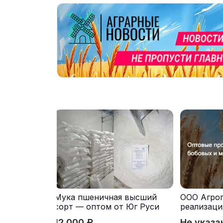
Мука пшеничная высший
ООО Агро
сорт — оптом от Юг Руси
реализаци
питания э
12 000 ₽
Не указа