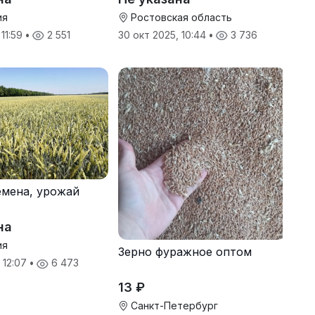
ия
Ростовская область
 11:59
•
2 551
30 окт 2025, 10:44
•
3 736
мена, урожай
на
ия
Зерно фуражное оптом
 12:07
•
6 473
13 ₽
Санкт-Петербург