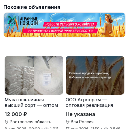
Похожие объявления
Мука пшеничная
ООО Агропром —
высший сорт — оптом
оптовая реализация
от Юг Руси
продуктов питания
12 000 ₽
Не указана
экспорт
Ростовская область
Вся Россия
8 апр 2026, 09:00
•
1 911
17 янв 2026, 11:59
•
2 548