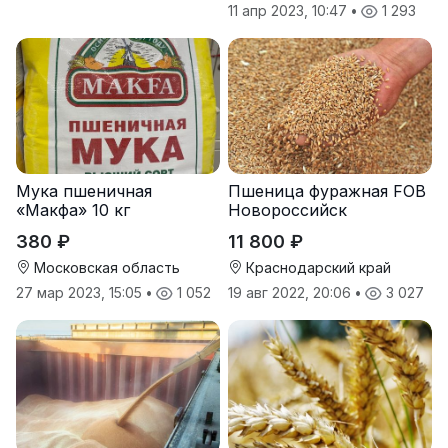
11 апр 2023, 10:47
•
1 293
Мука пшеничная
Пшеница фуражная FOB
«Макфа» 10 кг
Новороссийск
380 ₽
11 800 ₽
Московская область
Краснодарский край
27 мар 2023, 15:05
•
1 052
19 авг 2022, 20:06
•
3 027