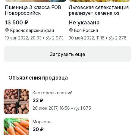
Пшеница 3 класса FOB
Льговская селекстанция
Новороссийск
реализует семена оз.
пшеницы Льговская4 и
13 500 ₽
Не указана
Льговская8
Краснодарский край
Вся Россия
19 авг 2022, 20:03
•
2 973
30 май 2022, 11:16
•
2 278
Загрузить еще
Объявления продавца
Картофель свежий
33 ₽
26 июн 2017, 16:58
•
1 875
Морковь
30 ₽