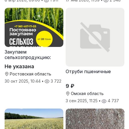
Закупаем
сельхозпродукцию:
зерно, пшеницу,
Не указана
подсолнечник
Отруби пшеничные
Ростовская область
30 окт 2025, 10:44
•
3 722
9 ₽
Омская область
3 сен 2025, 11:25
•
4 737