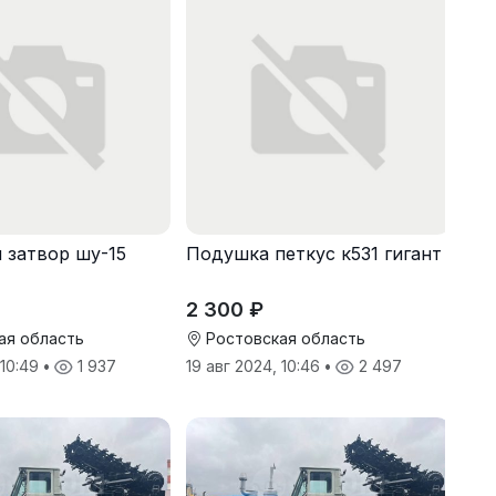
 затвор шу-15
Подушка петкус к531 гигант
2 300 ₽
ая область
Ростовская область
 10:49
•
1 937
19 авг 2024, 10:46
•
2 497