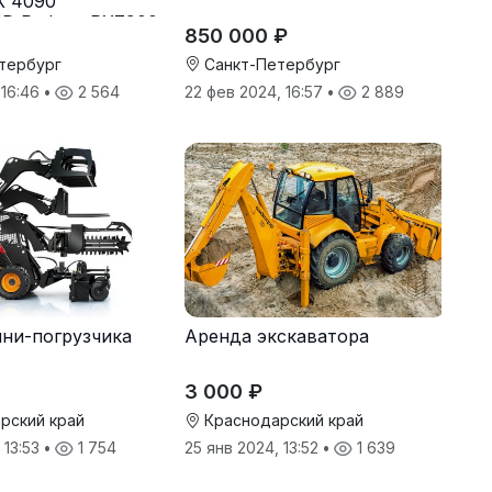
X 4090
MD Radeon RX7900
850 000 ₽
тербург
Санкт-Петербург
 16:46
•
2 564
22 фев 2024, 16:57
•
2 889
ни-погрузчика
Аренда экскаватора
3 000 ₽
рский край
Краснодарский край
 13:53
•
1 754
25 янв 2024, 13:52
•
1 639