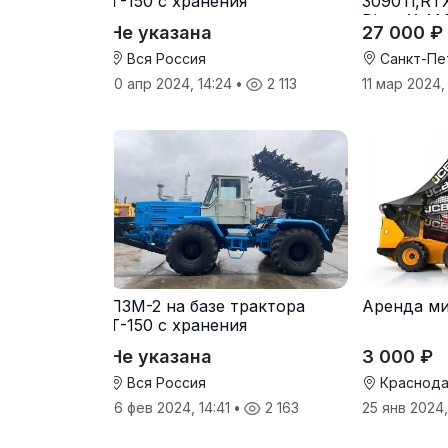
Т-150 с хранения
3090Ti,RT
DirectX,A
Не указана
27 000 ₽
Вся Россия
Санкт-Пе
10 апр 2024, 14:24
•
2 113
11 мар 2024,
ПЗМ-2 на базе трактора
Аренда ми
Т-150 с хранения
Не указана
3 000 ₽
Вся Россия
Краснода
16 фев 2024, 14:41
•
2 163
25 янв 2024,