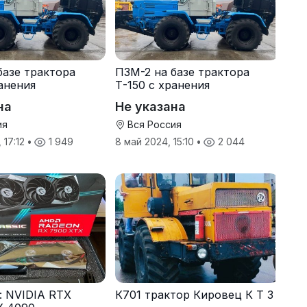
базе трактора
ПЗМ-2 на базе трактора
ранения
Т-150 с хранения
на
Не указана
ия
Вся Россия
 17:12
•
1 949
8 май 2024, 15:10
•
2 044
s: NVIDIA RTX
К701 трактор Кировец К Т З