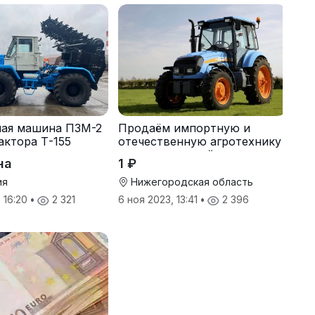
ная машина ПЗМ-2
Продаём импортную и
актора Т-155
отечественную агротехнику
и запчасти к ней
на
1 ₽
ия
Нижегородская область
, 16:20
•
2 321
6 ноя 2023, 13:41
•
2 396