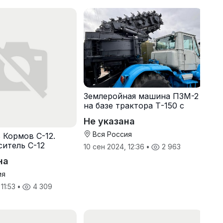
Землеройная машина ПЗМ-2
на базе трактора Т-150 с
хранения
Не указана
Вся Россия
 Кормов С-12.
итель С-12
10 сен 2024, 12:36
•
2 963
на
ия
 11:53
•
4 309