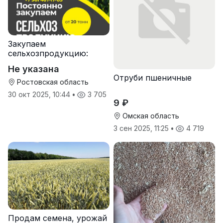
Закупаем
сельхозпродукцию:
зерно, пшеницу,
Не указана
подсолнечник
Отруби пшеничные
Ростовская область
30 окт 2025, 10:44
•
3 705
9 ₽
Омская область
3 сен 2025, 11:25
•
4 719
Продам семена, урожай