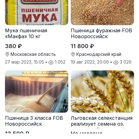
Мука пшеничная
Пшеница фуражная FOB
«Макфа» 10 кг
Новороссийск
380 ₽
11 800 ₽
Московская область
Краснодарский край
27 мар 2023, 15:05
•
1 052
19 авг 2022, 20:06
•
3 026
Пшеница 3 класса FOB
Льговская селекстанция
Новороссийск
реализует семена оз.
пшеницы Льговская4 и
13 500 ₽
Не указана
Льговская8