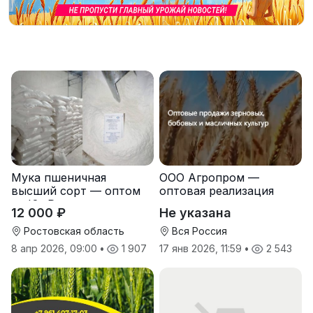
Мука пшеничная
ООО Агропром —
высший сорт — оптом
оптовая реализация
от Юг Руси
продуктов питания
12 000 ₽
Не указана
экспорт
Ростовская область
Вся Россия
8 апр 2026, 09:00
•
1 907
17 янв 2026, 11:59
•
2 543