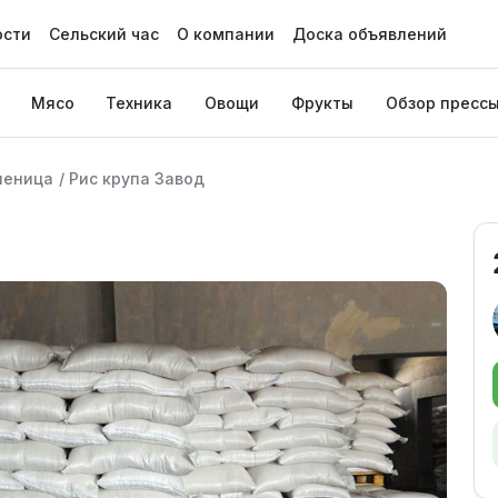
ости
Сельский час
О компании
Доска объявлений
Мясо
Техника
Овощи
Фрукты
Обзор пресс
шеница
/
Рис крупа Завод