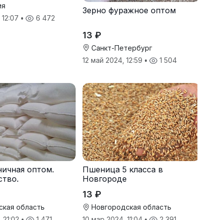
ия
Зерно фуражное оптом
 12:07
•
6 472
13 ₽
Санкт-Петербург
12 май 2024, 12:59
•
1 504
ичная оптом.
Пшеница 5 класса в
ство.
Новгороде
13 ₽
ская область
Новгородская область
, 21:02
•
1 471
10 мар 2024, 11:04
•
2 391