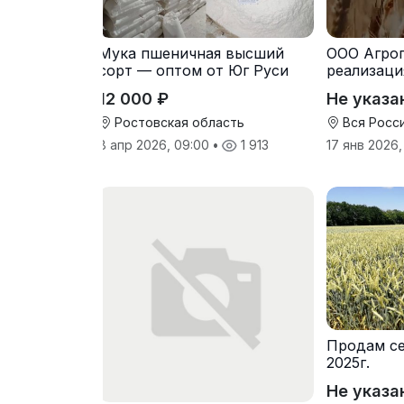
Мука пшеничная высший
ООО Агро
сорт — оптом от Юг Руси
реализаци
питания э
12 000 ₽
Не указа
Ростовская область
Вся Росс
8 апр 2026, 09:00
•
1 913
17 янв 2026,
Продам се
2025г.
Не указа