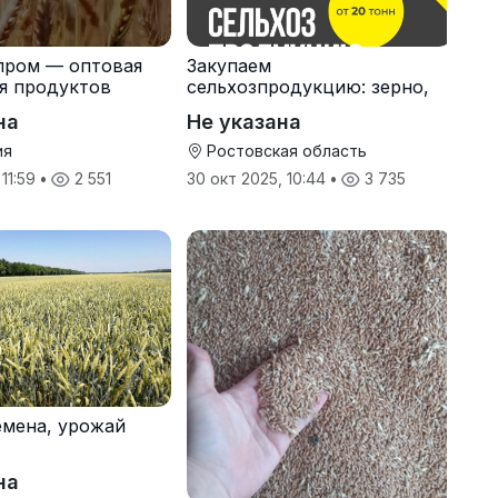
пром — оптовая
Закупаем
я продуктов
сельхозпродукцию: зерно,
кспорт
пшеницу, подсолнечник
на
Не указана
ия
Ростовская область
 11:59
•
2 551
30 окт 2025, 10:44
•
3 735
мена, урожай
на