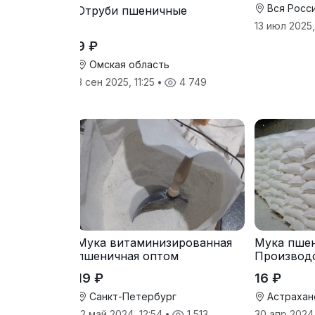
Вся Росс
Отруби пшеничные
13 июл 2025,
9 ₽
Омская область
3 сен 2025, 11:25
•
4 749
Мука витаминизированная
Мука пшен
пшеничная оптом
Производ
19 ₽
16 ₽
Санкт-Петербург
Астрахан
12 май 2024, 12:54
•
1 513
30 апр 2024