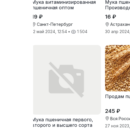
Мука витаминизированная
Мука пшен
пшеничная оптом
Производ
19 ₽
16 ₽
Санкт-Петербург
Астрахан
12 май 2024, 12:54
•
1 504
30 апр 2024
Продам п
245 ₽
Вся Росс
Мука пшеничная первого,
второго и высшего сорта
27 ноя 2023,