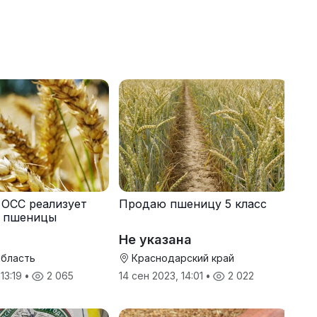
 ОСС реализует
Продаю пшеницу 5 класс
. пшеницы
Не указана
область
Краснодарский край
 13:19
•
2 065
14 сен 2023, 14:01
•
2 022