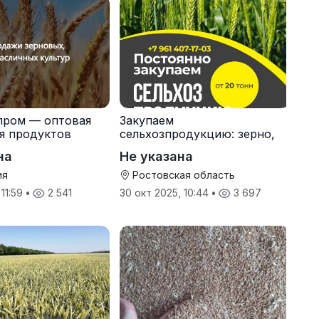
пром — оптовая
Закупаем
я продуктов
сельхозпродукцию: зерно,
кспорт
пшеницу, подсолнечник
на
Не указана
ия
Ростовская область
 11:59
•
2 541
30 окт 2025, 10:44
•
3 697