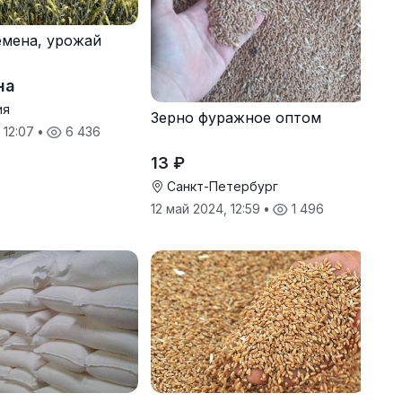
мена, урожай
на
ия
Зерно фуражное оптом
 12:07
•
6 436
13 ₽
Санкт-Петербург
12 май 2024, 12:59
•
1 496