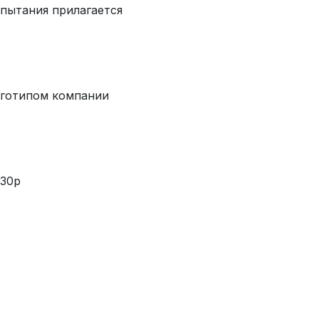
спытания прилагается
оготипом компании
 30р