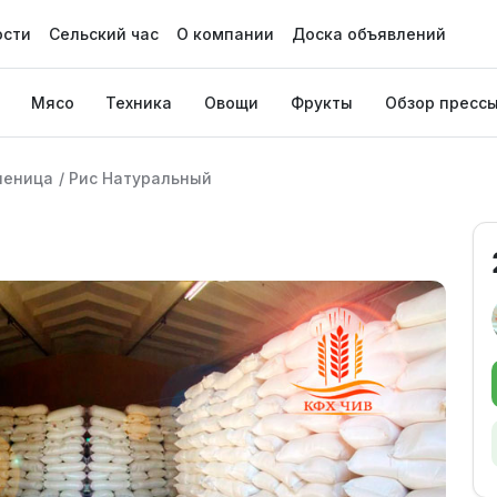
ости
Сельский час
О компании
Доска объявлений
Мясо
Техника
Овощи
Фрукты
Обзор пресс
шеница
/
Рис Натуральный