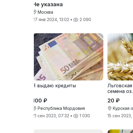
Не указана
Москва
27 янв 2024, 13:02
•
2 090
Я выдаю кредиты
Льговская
семена оз
100 ₽
20 ₽
Республика Мордовия
Курская 
21 сен 2023, 07:32
•
1 030
15 сен 2023,