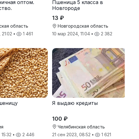
ичная оптом.
Пшеница 5 класса в
ство.
Новгороде
13 ₽
ская область
Новгородская область
, 21:02
•
1 461
10 мар 2024, 11:04
•
2 382
шеницу
Я выдаю кредиты
100 ₽
ия
Челябинская область
 15:32
•
2 446
21 сен 2023, 08:52
•
1 621