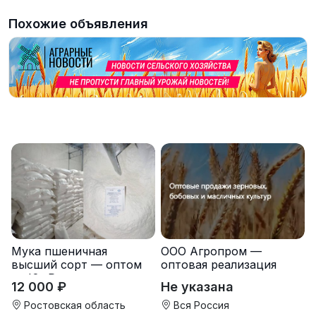
Похожие объявления
Мука пшеничная
ООО Агропром —
высший сорт — оптом
оптовая реализация
от Юг Руси
продуктов питания
12 000 ₽
Не указана
экспорт
Ростовская область
Вся Россия