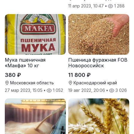
11 апр 2023, 10:47
•
1 288
Мука пшеничная
Пшеница фуражная FOB
«Макфа» 10 кг
Новороссийск
380 ₽
11 800 ₽
Московская область
Краснодарский край
27 мар 2023, 15:05
•
1 052
19 авг 2022, 20:06
•
3 026