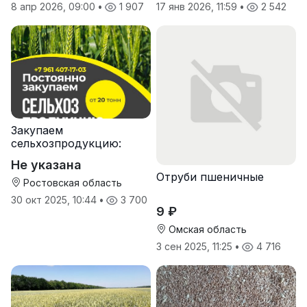
8 апр 2026, 09:00
•
1 907
17 янв 2026, 11:59
•
2 542
Закупаем
сельхозпродукцию:
зерно, пшеницу,
Не указана
подсолнечник
Отруби пшеничные
Ростовская область
30 окт 2025, 10:44
•
3 700
9 ₽
Омская область
3 сен 2025, 11:25
•
4 716