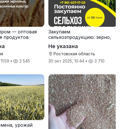
пром — оптовая
Закупаем
я продуктов
сельхозпродукцию: зерно,
кспорт
пшеницу, подсолнечник
на
Не указана
ия
Ростовская область
 11:59
•
2 545
30 окт 2025, 10:44
•
3 710
мена, урожай