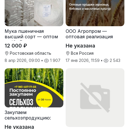
Мука пшеничная
ООО Агропром —
высший сорт — оптом
оптовая реализация
от Юг Руси
продуктов питания
12 000 ₽
Не указана
экспорт
Ростовская область
Вся Россия
8 апр 2026, 09:00
•
1 907
17 янв 2026, 11:59
•
2 543
Закупаем
сельхозпродукцию:
зерно, пшеницу,
Не указана
подсолнечник