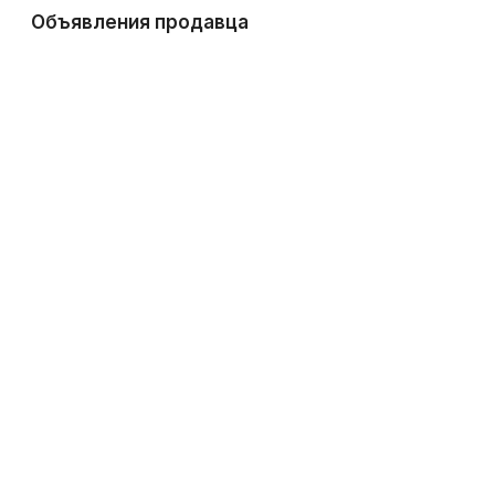
Объявления продавца
Рис от производителя КФХ
25 ₽
10 июн 2016, 12:23
•
2 095
Рис Натуральный КФХ
25 ₽
10 июн 2016, 12:22
•
2 200
Рисовая крупа
25 ₽
10 июн 2016, 12:21
•
1 115
Все объявления продавца