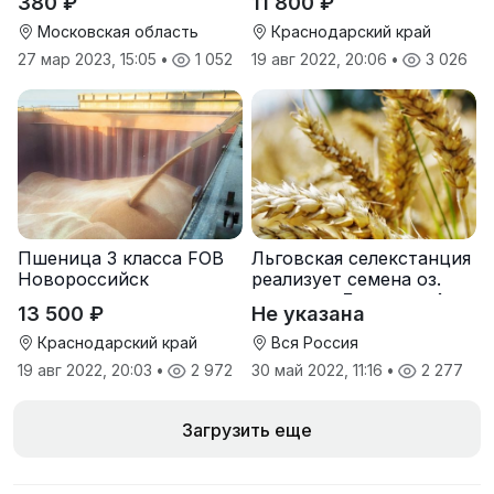
380 ₽
11 800 ₽
Московская область
Краснодарский край
27 мар 2023, 15:05
•
1 052
19 авг 2022, 20:06
•
3 026
Пшеница 3 класса FOB
Льговская селекстанция
Новороссийск
реализует семена оз.
пшеницы Льговская4 и
13 500 ₽
Не указана
Льговская8
Краснодарский край
Вся Россия
19 авг 2022, 20:03
•
2 972
30 май 2022, 11:16
•
2 277
Загрузить еще