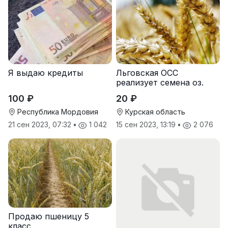
Я выдаю кредиты
Льговская ОСС
реализует семена оз.
пшеницы
100 ₽
20 ₽
Республика Мордовия
Курская область
21 сен 2023, 07:32
•
1 042
15 сен 2023, 13:19
•
2 076
Продаю пшеницу 5
класс