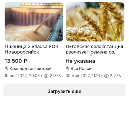
Пшеница 3 класса FOB
Льговская селекстанция
Новороссийск
реализует семена оз.
пшеницы Льговская4 и
13 500 ₽
Не указана
Льговская8
Краснодарский край
Вся Россия
19 авг 2022, 20:03
•
2 973
30 май 2022, 11:16
•
2 278
Загрузить еще
Объявления продавца
Рис от производителя 25р