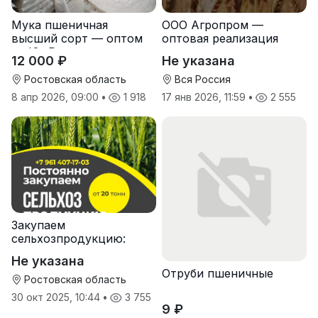
Мука пшеничная
ООО Агропром —
высший сорт — оптом
оптовая реализация
от Юг Руси
продуктов питания
12 000 ₽
Не указана
экспорт
Ростовская область
Вся Россия
8 апр 2026, 09:00
•
1 918
17 янв 2026, 11:59
•
2 555
Закупаем
сельхозпродукцию:
зерно, пшеницу,
Не указана
подсолнечник
Отруби пшеничные
Ростовская область
30 окт 2025, 10:44
•
3 755
9 ₽