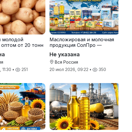
я молодой
Масложировая и молочная
 оптом от 20 тонн
продукция СолПро —
одителя
экспортные поставки
на
Не указана
ия
Вся Россия
 11:30
•
251
20 июл 2026, 09:22
•
350