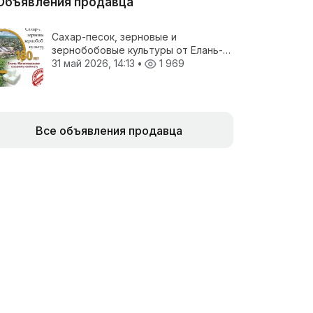
Объявления продавца
Сахар-песок, зерновые и
зернобобовые культуры от Елань-
Коленовский СЗ
31 май 2026, 14:13
•
1 969
Все объявления продавца