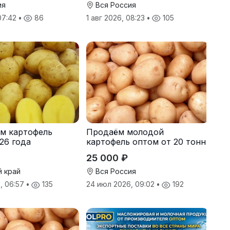
ия
Вся Россия
 07:42
•
86
1 авг 2026, 08:23
•
105
м картофель
Продаём молодой
26 года
картофель оптом от 20 тонн
от производителя
25 000 ₽
й край
Вся Россия
, 06:57
•
135
24 июл 2026, 09:02
•
192