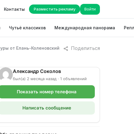
Контакты
Разместить рекламу
Войти
ы
Чутьё классиков
Международная панорама
Репл
Поделиться
туры от Елань-Коленовский
Александр Соколов
был(а) 2 месяца назад · 1 объявлений
Показать номер телефона
Написать сообщение