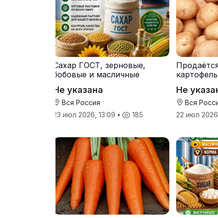
Сахар ГОСТ, зерновые,
Продаётс
бобовые и масличные
картофель
культуры оптом
от произв
Не указана
Не указа
Вся Россия
Вся Росс
23 июл 2026, 13:09
•
185
22 июл 2026,