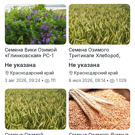
Семена Вики Озимой
Семена Озимого
«Глинковская» РС-1
Тритикале Хлебороб,
Тихон
Не указана
Не указана
Краснодарский край
Краснодарский край
3 авг 2026, 09:24
•
111
8 июл 2026, 08:14
•
1 029
Семена Озимой
Семена Озимого Ячменя.