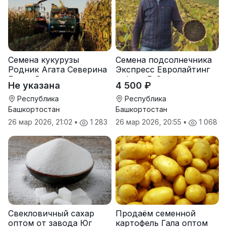
Семена кукурузы
Семена подсолнечника
Родник Агата Северина
Экспресс Евролайтинг
Берта Вилора
гибрид F-G+
Не указана
4 500 ₽
Прохладненский Дарина
Росс Машук Катерина
Республика
Республика
Башкортостан
Башкортостан
26 мар 2026, 21:02
•
1 283
26 мар 2026, 20:55
•
1 068
Свекловичный сахар
Продаём семенной
оптом от завода Юг
картофель Гала оптом