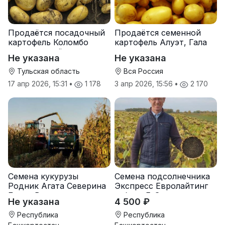
Продаётся посадочный
Продаётся семенной
картофель Коломбо
картофель Алуэт, Гала
оптом от трёх тонн
оптом от производителя
Не указана
Не указана
Тульская область
Вся Россия
17 апр 2026, 15:31
•
1 178
3 апр 2026, 15:56
•
2 170
Семена кукурузы
Семена подсолнечника
Родник Агата Северина
Экспресс Евролайтинг
Берта Вилора
гибрид F-G+
Не указана
4 500 ₽
Прохладненский Дарина
Росс Машук Катерина
Республика
Республика