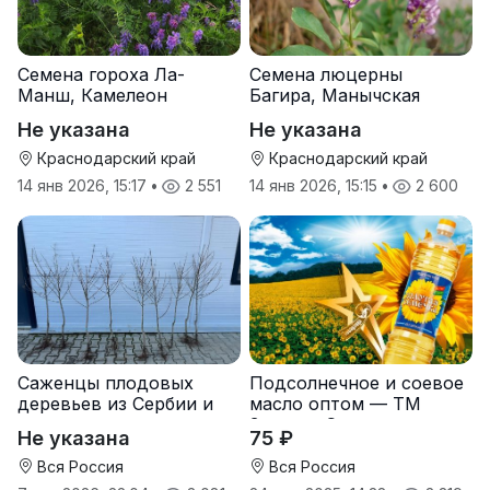
Семена гороха Ла-
Семена люцерны
Манш, Камелеон
Багира, Манычская
Не указана
Не указана
Краснодарский край
Краснодарский край
14 янв 2026, 15:17
•
2 551
14 янв 2026, 15:15
•
2 600
Саженцы плодовых
Подсолнечное и соевое
деревьев из Сербии и
масло оптом — ТМ
услуги прививки
Золотая Семечка
Не указана
75 ₽
Вся Россия
Вся Россия