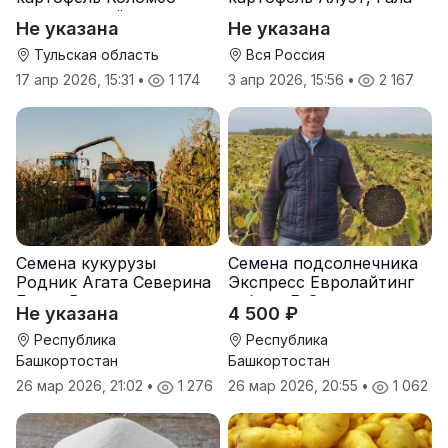
оптом от трёх тонн
оптом от производителя
Не указана
Не указана
Тульская область
Вся Россия
17 апр 2026, 15:31
•
1 174
3 апр 2026, 15:56
•
2 167
Семена кукурузы
Семена подсолнечника
Родник Агата Северина
Экспресс Евролайтинг
Берта Вилора
гибрид F-G+
Не указана
4 500 ₽
Прохладненский Дарина
Росс Машук Катерина
Республика
Республика
Башкортостан
Башкортостан
26 мар 2026, 21:02
•
1 276
26 мар 2026, 20:55
•
1 062