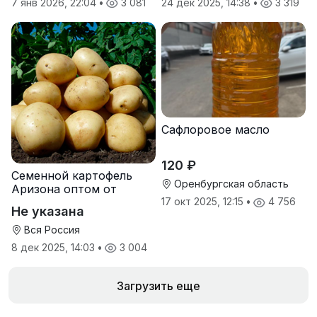
7 янв 2026, 22:04
•
3 081
24 дек 2025, 14:38
•
3 319
Сафлоровое масло
120 ₽
Семенной картофель
Оренбургская область
Аризона оптом от
производителя
17 окт 2025, 12:15
•
4 756
Не указана
Вся Россия
8 дек 2025, 14:03
•
3 004
Загрузить еще