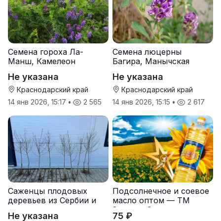
Семена гороха Ла-
Семена люцерны
Манш, Камелеон
Багира, Манычская
Не указана
Не указана
Краснодарский край
Краснодарский край
14 янв 2026, 15:17
•
2 565
14 янв 2026, 15:15
•
2 617
Саженцы плодовых
Подсолнечное и соевое
деревьев из Сербии и
масло оптом — ТМ
услуги прививки
Золотая Семечка
Не указана
75 ₽