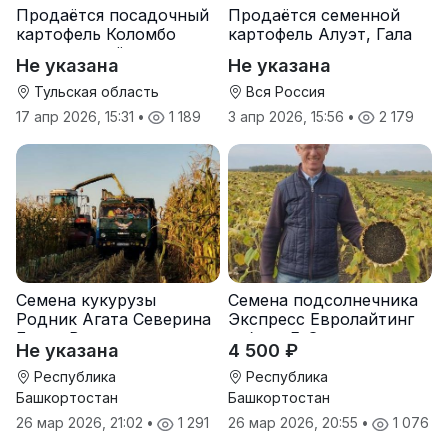
Продаётся посадочный
Продаётся семенной
картофель Коломбо
картофель Алуэт, Гала
оптом от трёх тонн
оптом от производителя
Не указана
Не указана
Тульская область
Вся Россия
17 апр 2026, 15:31
•
1 189
3 апр 2026, 15:56
•
2 179
Семена кукурузы
Семена подсолнечника
Родник Агата Северина
Экспресс Евролайтинг
Берта Вилора
гибрид F-G+
Не указана
4 500 ₽
Прохладненский Дарина
Росс Машук Катерина
Республика
Республика
Башкортостан
Башкортостан
26 мар 2026, 21:02
•
1 291
26 мар 2026, 20:55
•
1 076