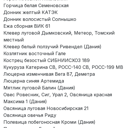
Горчица белая Семеновская
Донник желтый КАТЭК
Донник волосистый Солнышко
Ежа сборная ВИК 61
Клевер луговой Дымковский, Метеор, Томский
местный
Клевер белый ползучий Ривендел (Дания)
Козлятник восточный Гале
Кострец безостый СИБНИИСХОЗ 189
Кукуруза Катерина СВ, РОСС-140 СВ, РОСС-199 МВ
Люцерна изменчивая Вега 87, Деметра
Люцерна синяя Артемида
Мятлик луговой Балин (Дания)
Овес Ровесник, Сиг, Урал 2, Овсяница красная
Максима 1 (Дания)
Овсяница луговая Новосибирская 21
Овсяница овечья Риду
Полевица побегоносная Кроми (Дания)