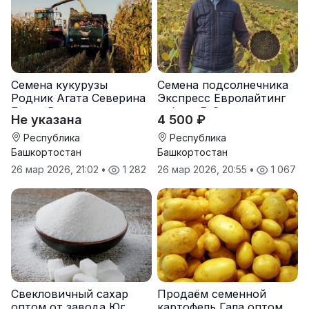
Семена кукурузы
Семена подсолнечника
Родник Агата Северина
Экспресс Евролайтинг
Берта Вилора
гибрид F-G+
Не указана
4 500 ₽
Прохладненский Дарина
Росс Машук Катерина
Республика
Республика
Башкортостан
Башкортостан
26 мар 2026, 21:02
•
1 282
26 мар 2026, 20:55
•
1 067
Свекловичный сахар
Продаём семенной
оптом от завода Юг
картофель Гала оптом