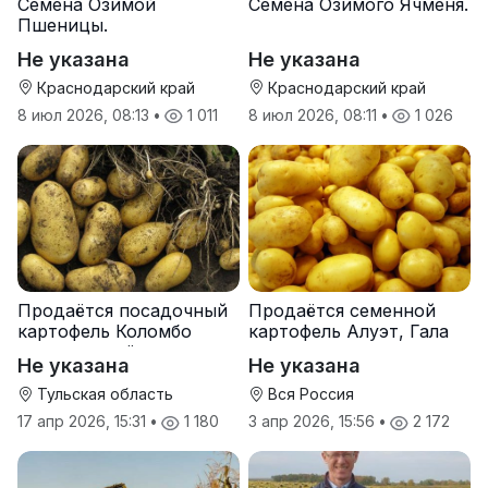
Семена Озимой
Семена Озимого Ячменя.
Пшеницы.
Не указана
Не указана
Краснодарский край
Краснодарский край
8 июл 2026, 08:13
•
1 011
8 июл 2026, 08:11
•
1 026
Продаётся посадочный
Продаётся семенной
картофель Коломбо
картофель Алуэт, Гала
оптом от трёх тонн
оптом от производителя
Не указана
Не указана
Тульская область
Вся Россия
17 апр 2026, 15:31
•
1 180
3 апр 2026, 15:56
•
2 172