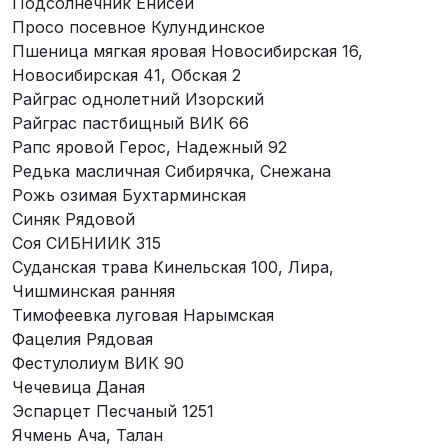
Подсолнечник Енисей
Просо посевное Кулундинское
Пшеница мягкая яровая Новосибирская 16,
Новосибирская 41, Обская 2
Райграс однолетний Изорский
Райграс пастбищный ВИК 66
Рапс яровой Герос, Надежный 92
Редька масличная Сибирячка, Снежана
Рожь озимая Бухтарминская
Синяк Рядовой
Соя СИБНИИК 315
Суданская трава Кинельская 100, Лира,
Чишминская ранняя
Тимофеевка луговая Нарымская
Фацелия Рядовая
Фестулолиум ВИК 90
Чечевица Даная
Эспарцет Песчаный 1251
Ячмень Ача, Талан