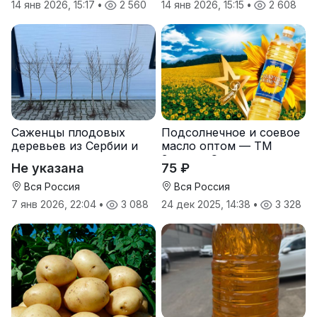
14 янв 2026, 15:17
•
2 560
14 янв 2026, 15:15
•
2 608
Саженцы плодовых
Подсолнечное и соевое
деревьев из Сербии и
масло оптом — ТМ
услуги прививки
Золотая Семечка
Не указана
75 ₽
Вся Россия
Вся Россия
7 янв 2026, 22:04
•
3 088
24 дек 2025, 14:38
•
3 328