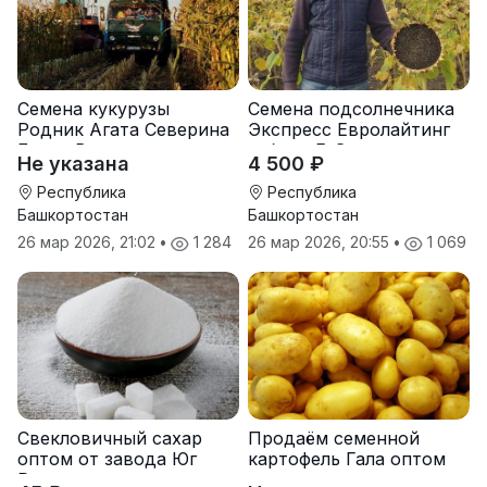
Семена кукурузы
Семена подсолнечника
Родник Агата Северина
Экспресс Евролайтинг
Берта Вилора
гибрид F-G+
Не указана
4 500 ₽
Прохладненский Дарина
Росс Машук Катерина
Республика
Республика
Башкортостан
Башкортостан
26 мар 2026, 21:02
•
1 284
26 мар 2026, 20:55
•
1 069
Свекловичный сахар
Продаём семенной
оптом от завода Юг
картофель Гала оптом
Руси
от производителя