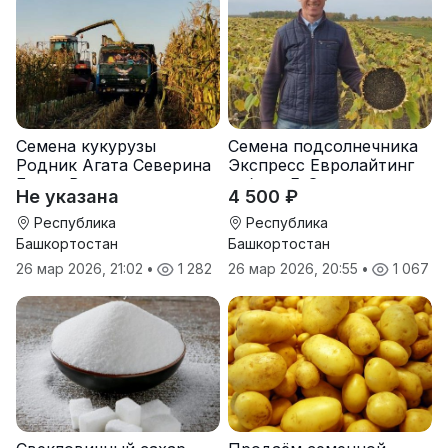
Семена кукурузы
Семена подсолнечника
Родник Агата Северина
Экспресс Евролайтинг
Берта Вилора
гибрид F-G+
Не указана
4 500 ₽
Прохладненский Дарина
Росс Машук Катерина
Республика
Республика
Башкортостан
Башкортостан
26 мар 2026, 21:02
•
1 282
26 мар 2026, 20:55
•
1 067