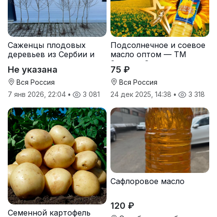
Саженцы плодовых
Подсолнечное и соевое
деревьев из Сербии и
масло оптом — ТМ
услуги прививки
Золотая Семечка
Не указана
75 ₽
Вся Россия
Вся Россия
7 янв 2026, 22:04
•
3 081
24 дек 2025, 14:38
•
3 318
Сафлоровое масло
120 ₽
Семенной картофель