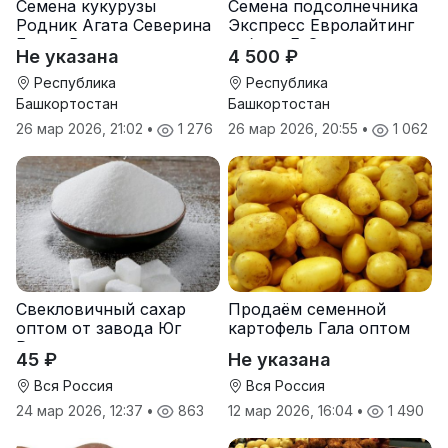
Семена кукурузы
Семена подсолнечника
Родник Агата Северина
Экспресс Евролайтинг
Берта Вилора
гибрид F-G+
Не указана
4 500 ₽
Прохладненский Дарина
Росс Машук Катерина
Республика
Республика
Башкортостан
Башкортостан
26 мар 2026, 21:02
•
1 276
26 мар 2026, 20:55
•
1 062
Свекловичный сахар
Продаём семенной
оптом от завода Юг
картофель Гала оптом
Руси
от производителя
45 ₽
Не указана
Вся Россия
Вся Россия
24 мар 2026, 12:37
•
863
12 мар 2026, 16:04
•
1 490