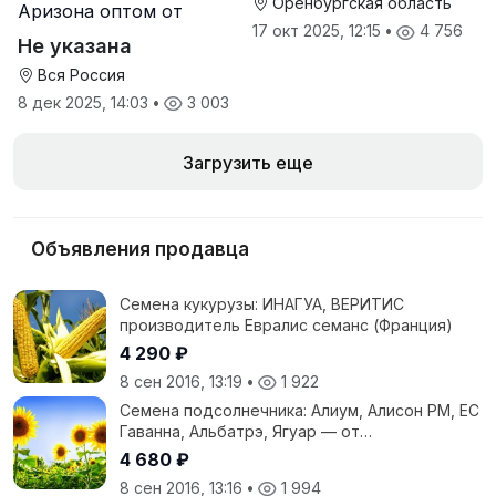
Оренбургская область
Аризона оптом от
производителя
17 окт 2025, 12:15
•
4 756
Не указана
Вся Россия
8 дек 2025, 14:03
•
3 003
Загрузить еще
Объявления продавца
Семена кукурузы: ИНАГУА, ВЕРИТИС
производитель Евралис семанс (Франция)
4 290 ₽
8 сен 2016, 13:19
•
1 922
Семена подсолнечника: Алиум, Алисон РМ, ЕС
Гаванна, Альбатрэ, Ягуар — от
производителя ЕВРАЛИС Семанс (Франция)
4 680 ₽
8 сен 2016, 13:16
•
1 994