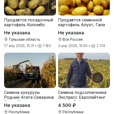
Продаётся посадочный
Продаётся семенной
картофель Коломбо
картофель Алуэт, Гала
оптом от трёх тонн
оптом от производителя
Не указана
Не указана
Тульская область
Вся Россия
17 апр 2026, 15:31
•
1 183
3 апр 2026, 15:56
•
2 174
Семена кукурузы
Семена подсолнечника
Родник Агата Северина
Экспресс Евролайтинг
Берта Вилора
гибрид F-G+
Не указана
4 500 ₽
Прохладненский Дарина
Росс Машук Катерина
Республика
Республика