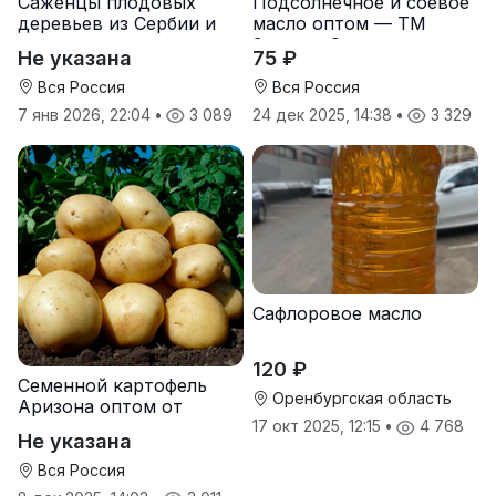
Саженцы плодовых
Подсолнечное и соевое
деревьев из Сербии и
масло оптом — ТМ
услуги прививки
Золотая Семечка
Не указана
75 ₽
Вся Россия
Вся Россия
7 янв 2026, 22:04
•
3 089
24 дек 2025, 14:38
•
3 329
Сафлоровое масло
120 ₽
Семенной картофель
Оренбургская область
Аризона оптом от
производителя
17 окт 2025, 12:15
•
4 768
Не указана
Вся Россия