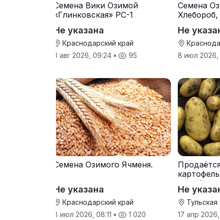
Семена Вики Озимой
Семена Оз
«Глинковская» РС-1
Хлебороб,
Не указана
Не указа
Краснодарский край
Краснода
3 авг 2026, 09:24
•
95
8 июл 2026,
Семена Озимого Ячменя.
Продаётс
картофель
от трёх т
Не указана
Не указа
Краснодарский край
Тульская
8 июл 2026, 08:11
•
1 020
17 апр 2026,