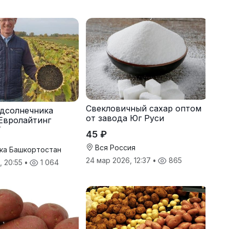
Свекловичный сахар оптом
дсолнечника
от завода Юг Руси
Евролайтинг
G+
45 ₽
Вся Россия
ка Башкортостан
24 мар 2026, 12:37
•
865
, 20:55
•
1 064