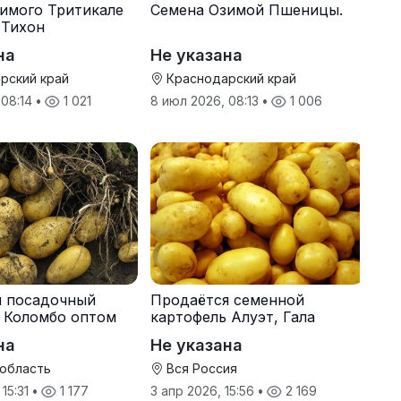
имого Тритикале
Семена Озимой Пшеницы.
 Тихон
на
Не указана
рский край
Краснодарский край
 08:14
•
1 021
8 июл 2026, 08:13
•
1 006
я посадочный
Продаётся семенной
 Коломбо оптом
картофель Алуэт, Гала
онн
оптом от производителя
на
Не указана
 область
Вся Россия
 15:31
•
1 177
3 апр 2026, 15:56
•
2 169