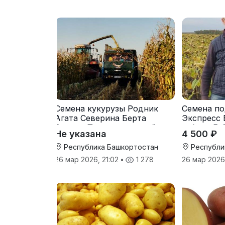
Семена кукурузы Родник
Семена по
Агата Северина Берта
Экспресс 
Вилора Прохладненский
гибрид F-
Не указана
4 500 ₽
Дарина Росс Машук
Катерина
Республика Башкортостан
Республи
26 мар 2026, 21:02
•
1 278
26 мар 2026