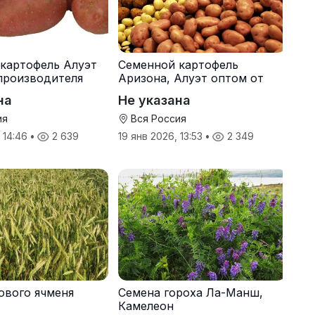
картофель Алуэт
Семенной картофель
производителя
Аризона, Алуэт оптом от
производителя
на
Не указана
ия
Вся Россия
, 14:46
•
2 639
19 янв 2026, 13:53
•
2 349
ового ячменя
Семена гороха Ла-Манш,
Камелеон