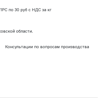
руб с НДС за кг
уб с НДС за кг
овской области.
фикаты.
опросам производства