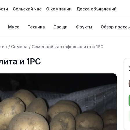
ости
Сельский час
О компании
Доска объявлений
Мясо
Техника
Овощи
Фрукты
Обзор пресс
тво
/
Семена
/
Семенной картофель элита и 1РС
ита и 1РС