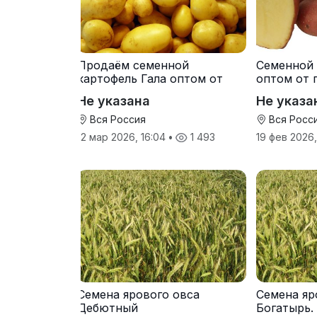
Продаём семенной
Семенной 
картофель Гала оптом от
оптом от 
производителя
Не указана
Не указа
Вся Россия
Вся Росс
12 мар 2026, 16:04
•
1 493
19 фев 2026
Семена ярового овса
Семена яр
Дебютный
Богатырь.