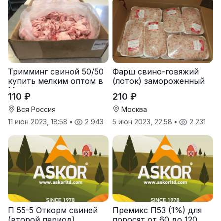
Тримминг свиной 50/50
Фарш свино-говяжий
купить мелким оптом в
(лоток) замороженный
Москве
от производителя
110 ₽
210 ₽
«Мясной двор» купить
мелкий опт
Вся Россия
Москва
11 июн 2023, 18:58
•
2 943
5 июн 2023, 22:58
•
2 231
П 55-5 Откорм свиней
Премикс П53 (1%) для
(второй период)
поросят от 60 до 120