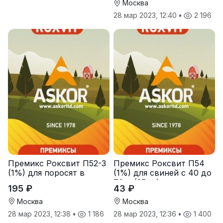
Москва
28 мар 2023, 12:40
•
2 196
Премикс Роксвит П52-3
Премикс Роксвит П54
(1%) для поросят в
(1%) для свиней с 40 до
период выращивания от
70кг (25 кг)
195 ₽
43 ₽
26 до 105 суток
Москва
Москва
28 мар 2023, 12:38
•
1 186
28 мар 2023, 12:36
•
1 400