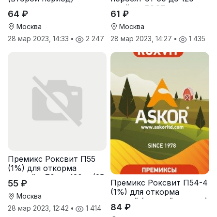
дней по ГОСТ.
64 ₽
61 ₽
Москва
Москва
28 мар 2023, 14:33
•
2 247
28 мар 2023, 14:27
•
1 435
Премикс Роксвит П55
(1%) для откорма
свиней с 70 до 120кг (25
Премикс Роксвит П54-4
55 ₽
кг)
(1%) для откорма
Москва
свиней (первый период)
84 ₽
28 мар 2023, 12:42
•
1 414