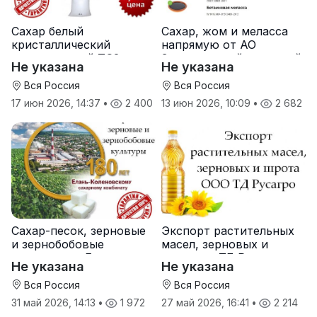
Сахар белый
Сахар, жом и меласса
кристаллический
напрямую от АО
свекловичный ТС2 от
Земетчинский сахарный
Не указана
Не указана
производителя
завод
Вся Россия
Вся Россия
17 июн 2026, 14:37
•
2 400
13 июн 2026, 10:09
•
2 682
Сахар-песок, зерновые
Экспорт растительных
и зернобобовые
масел, зерновых и
культуры от Елань-
шрота от ТД Русагро
Не указана
Не указана
Коленовский СЗ
Вся Россия
Вся Россия
31 май 2026, 14:13
•
1 972
27 май 2026, 16:41
•
2 214