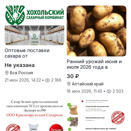
Оптовые поставки
сахара от
Ранний урожай июня и
производителя
Не указана
июля 2026 года в
Хохольский сахарный
Алтайском крае
комбинат
Вся Россия
30 ₽
21 июн 2026, 14:22
•
2 186
Алтайский край
18 июн 2026, 11:45
•
2 503