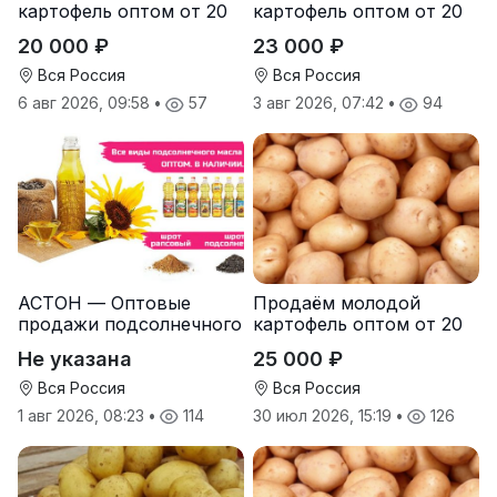
картофель оптом от 20
картофель оптом от 20
тонн от производителя
тонн от производителя
20 000 ₽
23 000 ₽
Вся Россия
Вся Россия
6 авг 2026, 09:58
•
57
3 авг 2026, 07:42
•
94
АСТОН — Оптовые
Продаём молодой
продажи подсолнечного
картофель оптом от 20
масла от завода.
тонн от производителя
Не указана
25 000 ₽
Экспорт
Вся Россия
Вся Россия
1 авг 2026, 08:23
•
114
30 июл 2026, 15:19
•
126