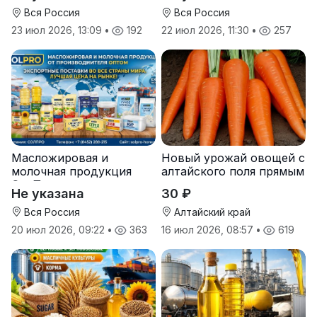
Вся Россия
Вся Россия
23 июл 2026, 13:09
•
192
22 июл 2026, 11:30
•
257
Масложировая и
Новый урожай овощей с
молочная продукция
алтайского поля прямым
СолПро — экспортные
оптом
Не указана
30 ₽
поставки
Вся Россия
Алтайский край
20 июл 2026, 09:22
•
363
16 июл 2026, 08:57
•
619