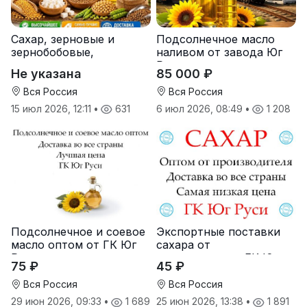
Сахар, зерновые и
Подсолнечное масло
зернобобовые,
наливом от завода Юг
масличные культуры,
Руси
Не указана
85 000 ₽
корма
Вся Россия
Вся Россия
15 июл 2026, 12:11
•
631
6 июл 2026, 08:49
•
1 208
Подсолнечное и соевое
Экспортные поставки
масло оптом от ГК Юг
сахара от
Руси
производителя ГК Юг
75 ₽
45 ₽
Руси
Вся Россия
Вся Россия
29 июн 2026, 09:33
•
1 689
25 июн 2026, 13:38
•
1 891