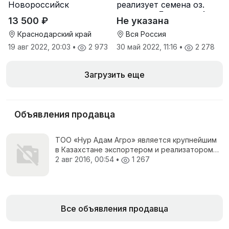
Новороссийск
реализует семена оз.
пшеницы Льговская4 и
13 500 ₽
Не указана
Льговская8
Краснодарский край
Вся Россия
19 авг 2022, 20:03
•
2 973
30 май 2022, 11:16
•
2 278
Загрузить еще
Объявления продавца
ТО­­О «Нур Адам Агро» является крупнейшим
в Казахстане экспортером и реализатором
отрубей
2 авг 2016, 00:54
•
1 267
Все объявления продавца