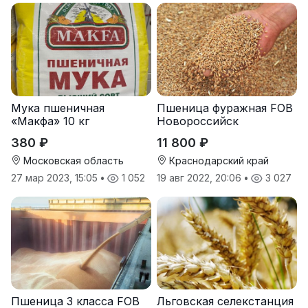
Мука пшеничная
Пшеница фуражная FOB
«Макфа» 10 кг
Новороссийск
380 ₽
11 800 ₽
Московская область
Краснодарский край
27 мар 2023, 15:05
•
1 052
19 авг 2022, 20:06
•
3 027
Пшеница 3 класса FOB
Льговская селекстанция