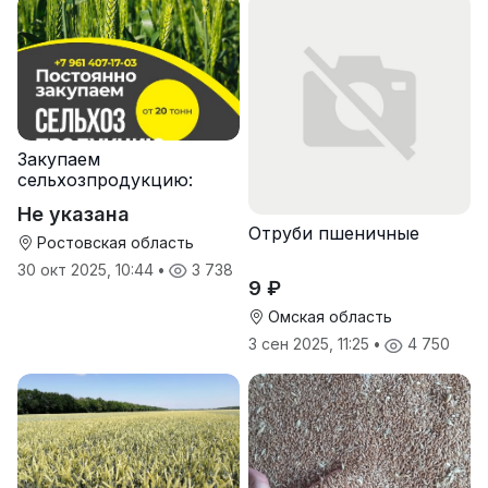
Закупаем
сельхозпродукцию:
зерно, пшеницу,
Не указана
подсолнечник
Отруби пшеничные
Ростовская область
30 окт 2025, 10:44
•
3 738
9 ₽
Омская область
3 сен 2025, 11:25
•
4 750