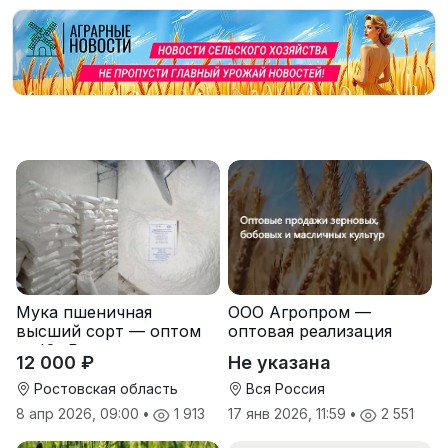
Мука пшеничная
ООО Агропром —
высший сорт — оптом
оптовая реализация
от Юг Руси
продуктов питания
12 000 ₽
Не указана
экспорт
Ростовская область
Вся Россия
8 апр 2026, 09:00
•
1 913
17 янв 2026, 11:59
•
2 551