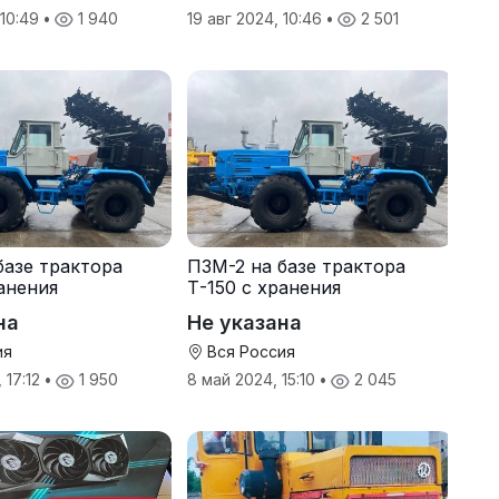
 10:49
•
1 940
19 авг 2024, 10:46
•
2 501
базе трактора
ПЗМ-2 на базе трактора
ранения
Т-150 с хранения
на
Не указана
ия
Вся Россия
 17:12
•
1 950
8 май 2024, 15:10
•
2 045