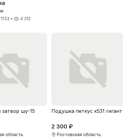
на
ия
 11:53
•
4 312
 затвор шу-15
Подушка петкус к531 гигант
2 300 ₽
ая область
Ростовская область