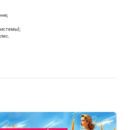
нне;
истемы);
лес.