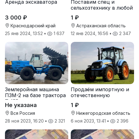
Аренда экскаватора
Поставим спец и
сельхозтехнику в любой
регион.
3 000 ₽
1 ₽
Краснодарский край
Астраханская область
25 янв 2024, 13:52
•
1 637
12 янв 2024, 16:56
•
2 347
Землеройная машина
Продаём импортную и
ПЗМ-2 на базе трактора
отечественную
Т-155
агротехнику и запчасти
Не указана
1 ₽
к ней
Вся Россия
Нижегородская область
28 ноя 2023, 16:20
•
2 321
6 ноя 2023, 13:41
•
2 396