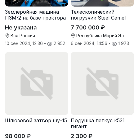
Землеройная машина
Телескопический
ПЗМ-2 на базе трактора
погрузчик Steel Camel
Т-150 с хранения
M630-70
Не указана
7 700 000 ₽
Вся Россия
Республика Марий Эл
10 сен 2024, 12:36
•
2 952
6 сен 2024, 14:56
•
1 973
Шлюзовой затвор шу-15
Подушка петкус к531
гигант
98 000 ₽
2 300 ₽