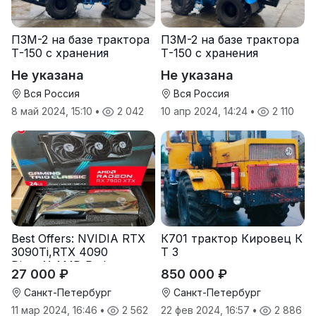
ПЗМ-2 на базе трактора
ПЗМ-2 на базе трактора
Т-150 с хранения
Т-150 с хранения
Не указана
Не указана
Вся Россия
Вся Россия
8 май 2024, 15:10
•
2 042
10 апр 2024, 14:24
•
2 110
Best Offers: NVIDIA RTX
К701 трактор Кировец К
3090Ti,RTX 4090
Т З
DirectX,AMD Radeon
27 000 ₽
850 000 ₽
RX7900
Санкт-Петербург
Санкт-Петербург
11 мар 2024, 16:46
•
2 562
22 фев 2024, 16:57
•
2 886