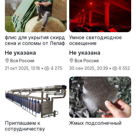
флис для укрытия скирд
Умное светодиодное
сена и соломы от Лелаф
освещение
Не указана
Не указана
Вся Россия
Вся Россия
21 окт 2025, 13:18
•
4 275
30 сен 2025, 20:39
•
6 552
Приглашаем к
Жмых подсолнечный
сотрудничеству
дилеров в регионах