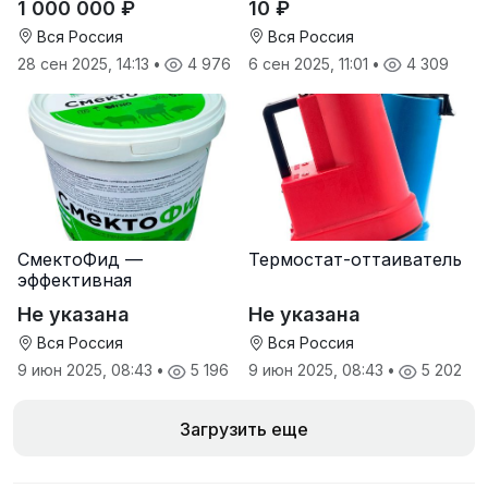
1 000 000 ₽
10 ₽
Вся Россия
Вся Россия
28 сен 2025, 14:13
•
4 976
6 сен 2025, 11:01
•
4 309
СмектоФид —
Термостат-оттаиватель
эффективная
минеральная
Не указана
Не указана
антидиарейная
кормовая добавка для
Вся Россия
Вся Россия
телят
9 июн 2025, 08:43
•
5 196
9 июн 2025, 08:43
•
5 202
Загрузить еще