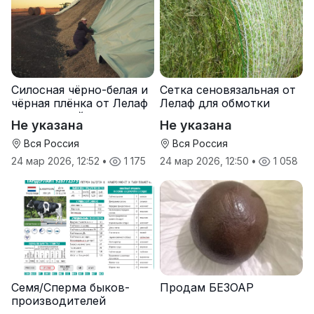
Силосная чёрно-белая и
Сетка сеновязальная от
чёрная плёнка от Лелаф
Лелаф для обмотки
для траншей и ям
рулонов сена и соломы
Не указана
Не указана
силоса/сенажа
Вся Россия
Вся Россия
24 мар 2026, 12:52
•
1 175
24 мар 2026, 12:50
•
1 058
Семя/Сперма быков-
Продам БЕЗОАР
производителей