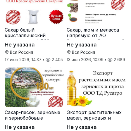
Сахар белый
Сахар, жом и меласса
кристаллический
напрямую от АО
свекловичный ТС2 от
Земетчинский сахарный
Не указана
Не указана
производителя
завод
Вся Россия
Вся Россия
17 июн 2026, 14:37
•
2 405
13 июн 2026, 10:09
•
2 689
Сахар-песок, зерновые
Экспорт растительных
и зернобобовые
масел, зерновых и
культуры от Елань-
шрота от ТД Русагро
Не указана
Не указана
Коленовский СЗ