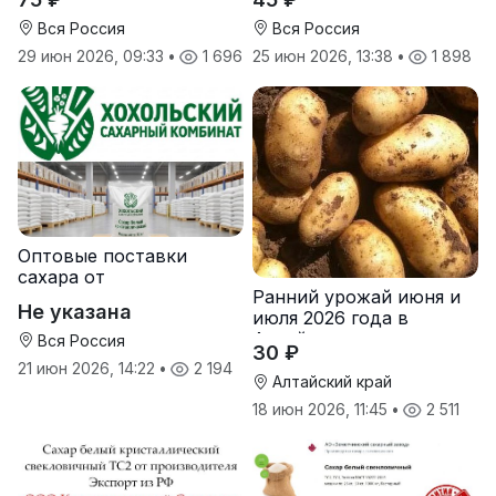
Руси
Вся Россия
Вся Россия
29 июн 2026, 09:33
•
1 696
25 июн 2026, 13:38
•
1 898
Оптовые поставки
сахара от
Ранний урожай июня и
производителя
Не указана
июля 2026 года в
Хохольский сахарный
Алтайском крае
комбинат
Вся Россия
30 ₽
21 июн 2026, 14:22
•
2 194
Алтайский край
18 июн 2026, 11:45
•
2 511