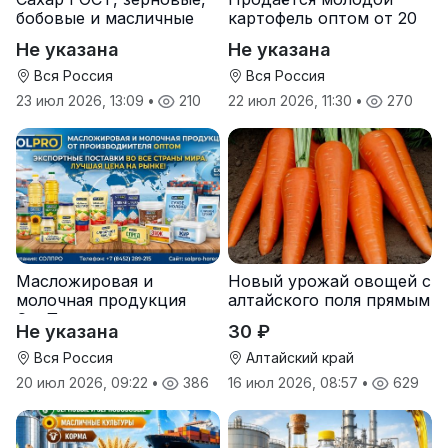
бобовые и масличные
картофель оптом от 20
культуры оптом
тонн от производителя
Не указана
Не указана
Вся Россия
Вся Россия
23 июл 2026, 13:09
•
210
22 июл 2026, 11:30
•
270
Масложировая и
Новый урожай овощей с
молочная продукция
алтайского поля прямым
СолПро — экспортные
оптом
Не указана
30 ₽
поставки
Вся Россия
Алтайский край
20 июл 2026, 09:22
•
386
16 июл 2026, 08:57
•
629