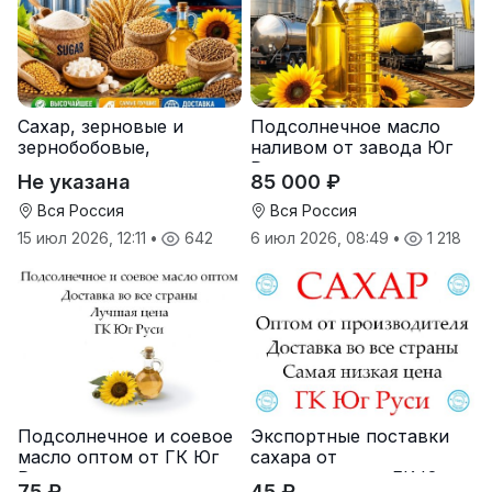
Сахар, зерновые и
Подсолнечное масло
зернобобовые,
наливом от завода Юг
масличные культуры,
Руси
Не указана
85 000 ₽
корма
Вся Россия
Вся Россия
15 июл 2026, 12:11
•
642
6 июл 2026, 08:49
•
1 218
Подсолнечное и соевое
Экспортные поставки
масло оптом от ГК Юг
сахара от
Руси
производителя ГК Юг
75 ₽
45 ₽