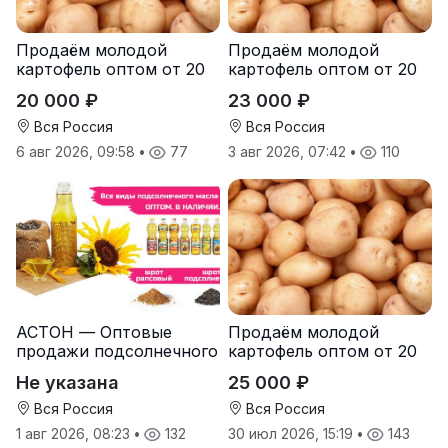
Продаём молодой
Продаём молодой
картофель оптом от 20
картофель оптом от 20
тонн от производителя
тонн от производителя
20 000 ₽
23 000 ₽
Вся Россия
Вся Россия
6 авг 2026, 09:58
•
77
3 авг 2026, 07:42
•
110
АСТОН — Оптовые
Продаём молодой
продажи подсолнечного
картофель оптом от 20
масла от завода.
тонн от производителя
Не указана
25 000 ₽
Экспорт
Вся Россия
Вся Россия
1 авг 2026, 08:23
•
132
30 июл 2026, 15:19
•
143