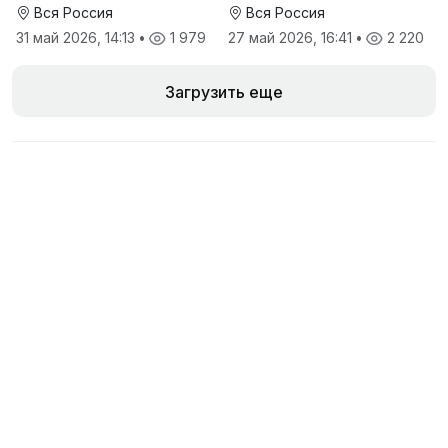
Вся Россия
Вся Россия
31 май 2026, 14:13
•
1 979
27 май 2026, 16:41
•
2 220
Загрузить еще
Объявления продавца
Недорогая система освещения теплиц
«Рубин»
2 690 ₽
9 июл 2018, 21:16
•
1 189
Все объявления продавца