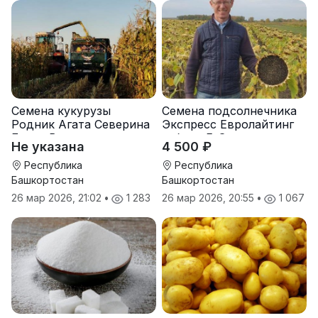
Семена кукурузы
Семена подсолнечника
Родник Агата Северина
Экспресс Евролайтинг
Берта Вилора
гибрид F-G+
Не указана
4 500 ₽
Прохладненский Дарина
Росс Машук Катерина
Республика
Республика
Башкортостан
Башкортостан
26 мар 2026, 21:02
•
1 283
26 мар 2026, 20:55
•
1 067