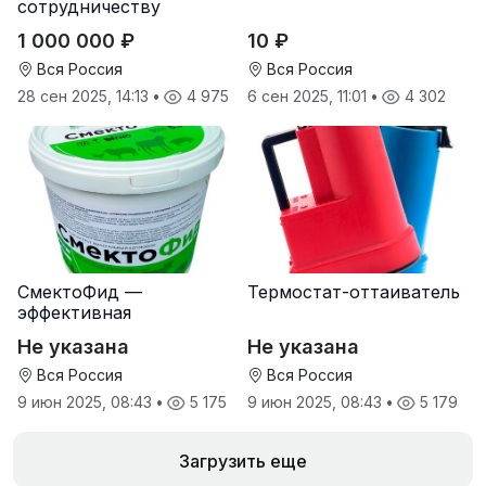
сотрудничеству
дилеров в регионах
1 000 000 ₽
10 ₽
Вся Россия
Вся Россия
28 сен 2025, 14:13
•
4 975
6 сен 2025, 11:01
•
4 302
СмектоФид —
Термостат-оттаиватель
эффективная
минеральная
Не указана
Не указана
антидиарейная
кормовая добавка для
Вся Россия
Вся Россия
телят
9 июн 2025, 08:43
•
5 175
9 июн 2025, 08:43
•
5 179
Загрузить еще