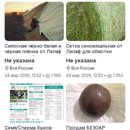
Силосная чёрно-белая и
Сетка сеновязальная от
чёрная плёнка от Лелаф
Лелаф для обмотки
для траншей и ям
рулонов сена и соломы
Не указана
Не указана
силоса/сенажа
Вся Россия
Вся Россия
24 мар 2026, 12:52
•
1 169
24 мар 2026, 12:50
•
1 053
Семя/Сперма быков-
Продам БЕЗОАР