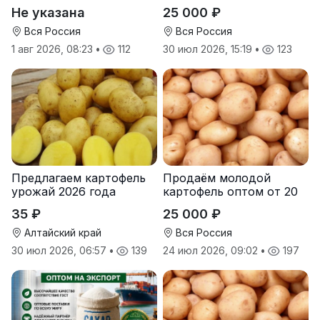
масла от завода.
тонн от производителя
Не указана
25 000 ₽
Экспорт
Вся Россия
Вся Россия
1 авг 2026, 08:23
•
112
30 июл 2026, 15:19
•
123
Предлагаем картофель
Продаём молодой
урожай 2026 года
картофель оптом от 20
тонн от производителя
35 ₽
25 000 ₽
Алтайский край
Вся Россия
30 июл 2026, 06:57
•
139
24 июл 2026, 09:02
•
197