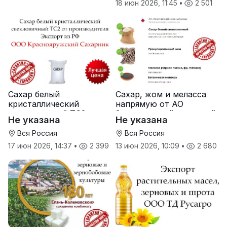
18 июн 2026, 11:45
•
2 501
Сахар белый
Сахар, жом и меласса
кристаллический
напрямую от АО
свекловичный ТС2 от
Земетчинский сахарный
Не указана
Не указана
производителя
завод
Вся Россия
Вся Россия
17 июн 2026, 14:37
•
2 399
13 июн 2026, 10:09
•
2 680