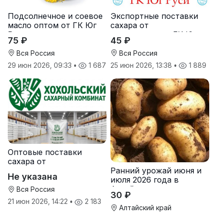
Подсолнечное и соевое
Экспортные поставки
масло оптом от ГК Юг
сахара от
Руси
производителя ГК Юг
75 ₽
45 ₽
Руси
Вся Россия
Вся Россия
29 июн 2026, 09:33
•
1 687
25 июн 2026, 13:38
•
1 889
Оптовые поставки
сахара от
Ранний урожай июня и
производителя
Не указана
июля 2026 года в
Хохольский сахарный
Алтайском крае
комбинат
Вся Россия
30 ₽
21 июн 2026, 14:22
•
2 183
Алтайский край