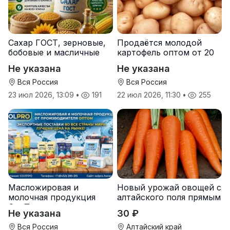
Сахар ГОСТ, зерновые,
Продаётся молодой
бобовые и масличные
картофель оптом от 20
культуры оптом
тонн от производителя
Не указана
Не указана
Вся Россия
Вся Россия
23 июл 2026, 13:09
•
191
22 июл 2026, 11:30
•
255
Масложировая и
Новый урожай овощей с
молочная продукция
алтайского поля прямым
СолПро — экспортные
оптом
Не указана
30 ₽
поставки
Вся Россия
Алтайский край