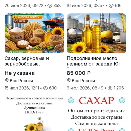
20 июл 2026, 09:22
•
358
16 июл 2026, 08:57
•
616
Сахар, зерновые и
Подсолнечное масло
зернобобовые,
наливом от завода Юг
масличные культуры,
Руси
Не указана
85 000 ₽
корма
Вся Россия
Вся Россия
15 июл 2026, 12:11
•
630
6 июл 2026, 08:49
•
1 206