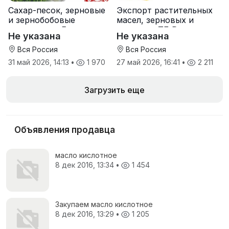
Сахар-песок, зерновые
Экспорт растительных
и зернобобовые
масел, зерновых и
культуры от Елань-
шрота от ТД Русагро
Не указана
Не указана
Коленовский СЗ
Вся Россия
Вся Россия
31 май 2026, 14:13
•
1 970
27 май 2026, 16:41
•
2 211
Загрузить еще
Объявления продавца
масло кислотное
8 дек 2016, 13:34
•
1 454
Закупаем масло кислотное
8 дек 2016, 13:29
•
1 205