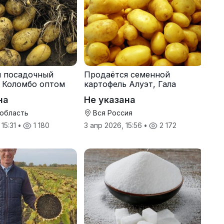
я посадочный
Продаётся семенной
 Коломбо оптом
картофель Алуэт, Гала
онн
оптом от производителя
на
Не указана
 область
Вся Россия
 15:31
•
1 180
3 апр 2026, 15:56
•
2 172