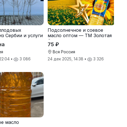
плодовых
Подсолнечное и соевое
из Сербии и услуги
масло оптом — ТМ Золотая
Семечка
на
75 ₽
ия
Вся Россия
 22:04
•
3 086
24 дек 2025, 14:38
•
3 326
ое масло