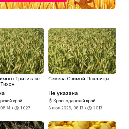
имого Тритикале
Семена Озимой Пшеницы.
 Тихон
на
Не указана
рский край
Краснодарский край
 08:14
•
1 027
8 июл 2026, 08:13
•
1 013