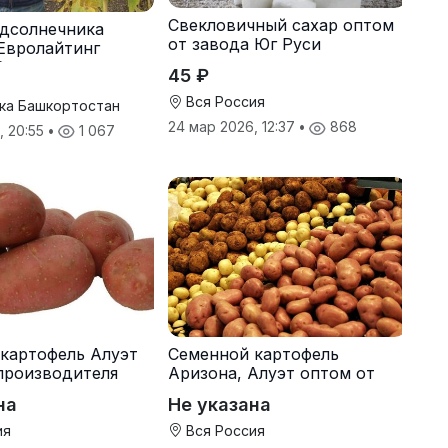
Свекловичный сахар оптом
дсолнечника
от завода Юг Руси
Евролайтинг
G+
45 ₽
Вся Россия
ка Башкортостан
24 мар 2026, 12:37
•
868
, 20:55
•
1 067
картофель Алуэт
Семенной картофель
производителя
Аризона, Алуэт оптом от
производителя
на
Не указана
ия
Вся Россия