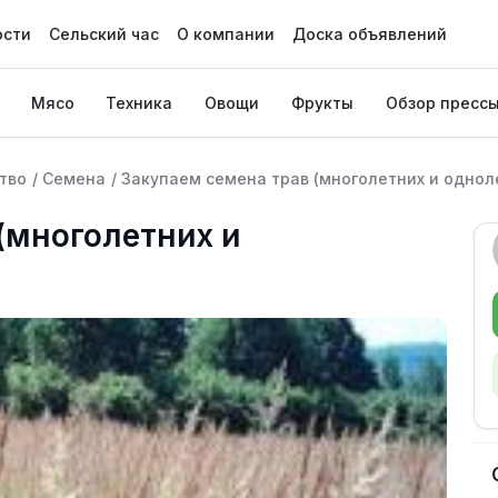
ости
Сельский час
О компании
Доска объявлений
Мясо
Техника
Овощи
Фрукты
Обзор пресс
тво
/
Семена
/
Закупаем семена трав (многолетних и однол
(многолетних и