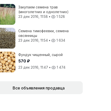
Закупаем семена трав
(многолетних и однолетних)
23 дек 2016, 11:58
•
1 528
Семена тимофеевки, семена
овсянницы
23 дек 2016, 11:54
•
1 634
Фундук чищенный, сырой
570 ₽
23 дек 2016, 11:47
•
1 474
Все объявления продавца