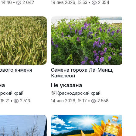
, 14:46
•
2 642
19 янв 2026, 13:53
•
2 354
ового ячменя
Семена гороха Ла-Манш,
Камелеон
на
Не указана
рский край
Краснодарский край
 15:21
•
2 513
14 янв 2026, 15:17
•
2 558