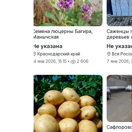
Семена люцерны Багира,
Саженцы 
Манычская
деревьев 
прививки
Не указана
Не указа
Краснодарский край
Вся Росс
14 янв 2026, 15:15
•
2 606
7 янв 2026,
Сафлоров