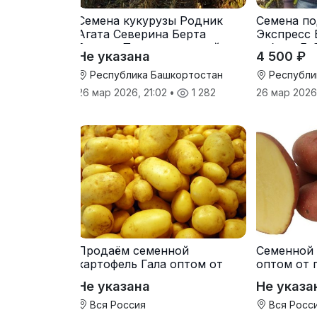
Семена кукурузы Родник
Семена по
Агата Северина Берта
Экспресс 
Вилора Прохладненский
гибрид F-
Не указана
4 500 ₽
Дарина Росс Машук
Катерина
Республика Башкортостан
Республи
26 мар 2026, 21:02
•
1 282
26 мар 2026
Продаём семенной
Семенной 
картофель Гала оптом от
оптом от 
производителя
Не указана
Не указа
Вся Россия
Вся Росс