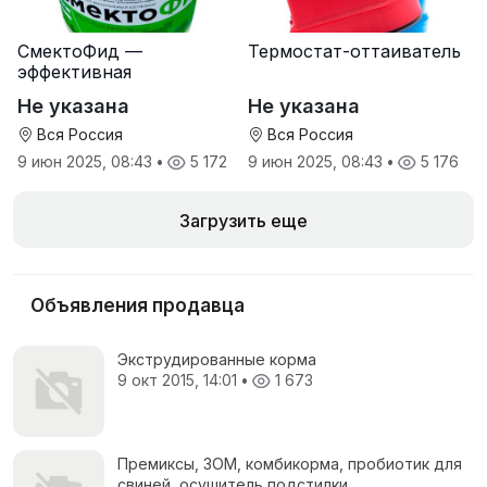
СмектоФид —
Термостат-оттаиватель
эффективная
минеральная
Не указана
Не указана
антидиарейная
кормовая добавка для
Вся Россия
Вся Россия
телят
9 июн 2025, 08:43
•
5 172
9 июн 2025, 08:43
•
5 176
Загрузить еще
Объявления продавца
Экструдированные корма
9 окт 2015, 14:01
•
1 673
Премиксы, ЗОМ, комбикорма, пробиотик для
свиней, осушитель подстилки