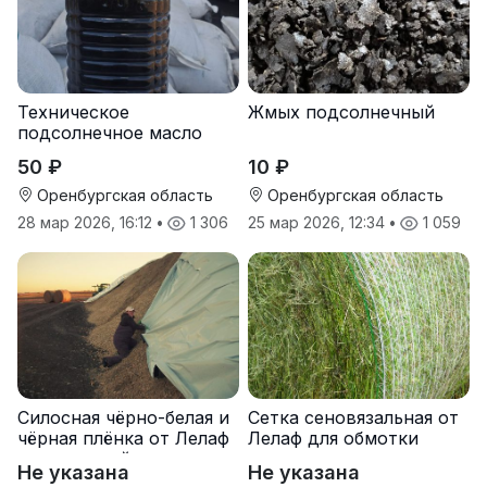
Техническое
Жмых подсолнечный
подсолнечное масло
50 ₽
10 ₽
Оренбургская область
Оренбургская область
28 мар 2026, 16:12
•
1 306
25 мар 2026, 12:34
•
1 059
Силосная чёрно-белая и
Сетка сеновязальная от
чёрная плёнка от Лелаф
Лелаф для обмотки
для траншей и ям
рулонов сена и соломы
Не указана
Не указана
силоса/сенажа