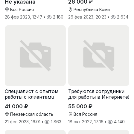
Не указана
26 000 ₽
Вся Россия
Республика Коми
28 фев 2023, 12:47
•
2 180
26 фев 2023, 20:23
•
2 634
Спeцuалиcт c опытoм
Требуются сотрудники
рaботы с клиентaмu
для работы в Интернете!
41 000 ₽
55 000 ₽
Пензенская область
Вся Россия
21 фев 2023, 16:01
•
1 863
18 окт 2022, 17:16
•
4 140