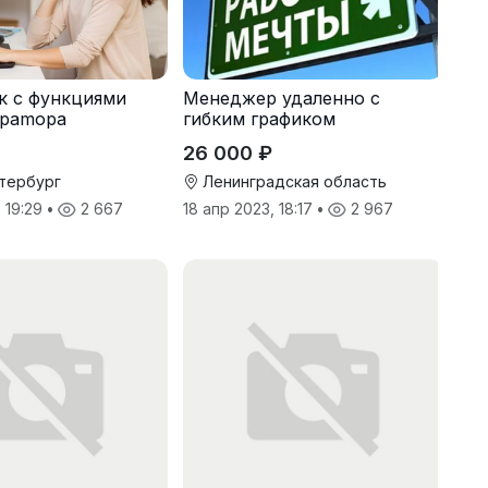
к с функциями
Менеджер удаленно с
раmоpа
гибким графиком
26 000 ₽
тербург
Ленинградская область
, 19:29
•
2 667
18 апр 2023, 18:17
•
2 967