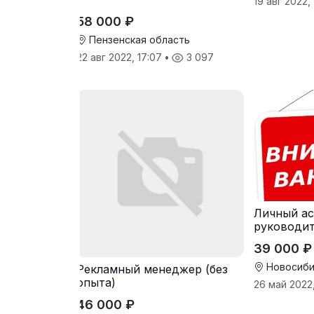
19 авг 2022,
58 000 ₽
Пензенская область
22 авг 2022, 17:07
•
3 097
Личный ас
руководит
39 000 ₽
Новосиби
Реклaмный менеджер (бeз
oпытa)
26 май 2022,
46 000 ₽