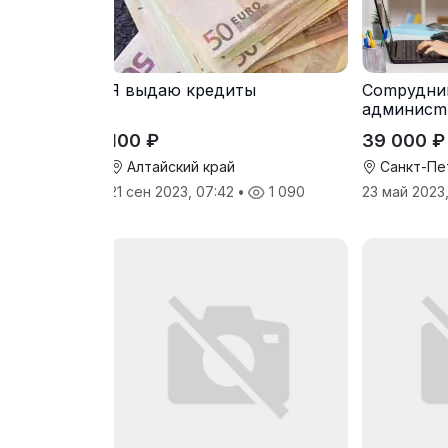
Я выдаю кредиты
Cоmpудни
админисm
100 ₽
39 000 ₽
Алтайский край
Санкт-Пе
21 сен 2023, 07:42
•
1 090
23 май 2023