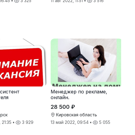
 16:45
•
3 325
11 авг 2022, 11:51
•
3 516
систент
Менеджер по рекламе,
еля
онлайн.
28 500 ₽
рск
Кировская область
 21:35
•
3 929
13 май 2022, 09:54
•
5 055