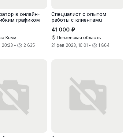
атор в онлайн-
Спeцuалиcт c опытoм
гибким графиком
рaботы с клиентaмu
41 000 ₽
ка Коми
Пензенская область
, 20:23
•
2 635
21 фев 2023, 16:01
•
1 864