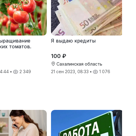
Я выдаю кредиты
Выращивание
ких томатов.
ляем жилье.
100 ₽
Сахалинская область
21 сен 2023, 08:33
•
1 076
14:44
•
2 349