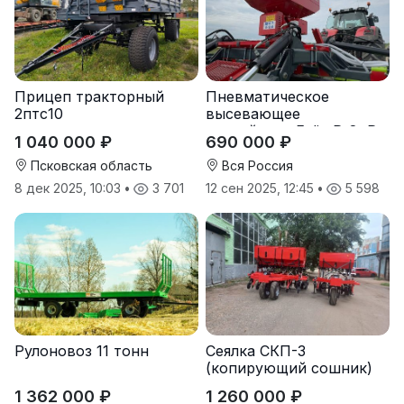
Прицеп тракторный
Пневматическое
2птс10
высевающее
устройство Folio R-8, R-
1 040 000 ₽
690 000 ₽
12
Псковская область
Вся Россия
8 дек 2025, 10:03
•
3 701
12 сен 2025, 12:45
•
5 598
Рулоновоз 11 тонн
Сеялка СКП-3
(копирующий сошник)
1 362 000 ₽
1 260 000 ₽