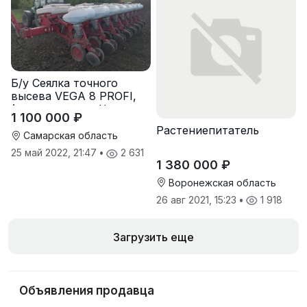
Б/у Сеялка точного
высева VEGA 8 PROFI,
(производство Червона
1 100 000 ₽
Зирка), 2016 г, в
Растениепитатель
отличном состоянии
Самарская область
25 май 2022, 21:47
•
2 631
1 380 000 ₽
Воронежская область
26 авг 2021, 15:23
•
1 918
Загрузить еще
Объявления продавца