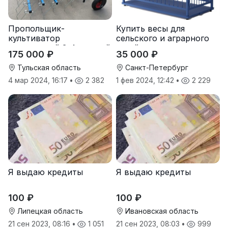
Пропольщик-
Купить весы для
культиватор
сельского и аграрного
штригерный 3-4-рядный
хозяйства от
175 000 ₽
35 000 ₽
«ТУЛКА-3/4»
производителя
Тульская область
Санкт-Петербург
4 мар 2024, 16:17
•
2 382
1 фев 2024, 12:42
•
2 229
Я выдаю кредиты
Я выдаю кредиты
100 ₽
100 ₽
Липецкая область
Ивановская область
21 сен 2023, 08:16
•
1 051
21 сен 2023, 08:03
•
999