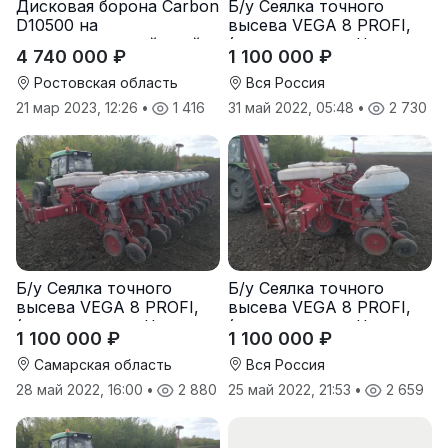
Дисковая борона Carbon
Б/у Сеялка точного
D10500 на
высева VEGA 8 PROFI,
подпружиненной стойке
(производство Червона
4 740 000 ₽
1 100 000 ₽
(3D)
Зирка), 2016 г., в
отличном состоянии
Ростовская область
Вся Россия
21 мар 2023, 12:26
•
1 416
31 май 2022, 05:48
•
2 730
Б/у Сеялка точного
Б/у Сеялка точного
высева VEGA 8 PROFI,
высева VEGA 8 PROFI,
(производство Червона
(производство Червона
1 100 000 ₽
1 100 000 ₽
Зирка), 2016 г., в
Зирка), 2016 г., в
отличном состоянии
отличном состоянии
Самарская область
Вся Россия
28 май 2022, 16:00
•
2 880
25 май 2022, 21:53
•
2 659