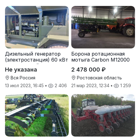
Дизельный генератор
Борона ротационная
(электростанция) 60 кВт
мотыга Carbon М12000
-автономный источник
Не указана
2 478 000 ₽
электроэнергии
Вся Россия
Ростовская область
13 июл 2023, 16:45
•
2 406
21 мар 2023, 12:34
•
1 259