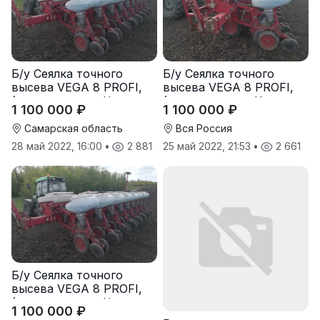
Б/у Сеялка точного
Б/у Сеялка точного
высева VEGA 8 PROFI,
высева VEGA 8 PROFI,
(производство Червона
(производство Червона
1 100 000 ₽
1 100 000 ₽
Зирка), 2016 г., в
Зирка), 2016 г., в
отличном состоянии
отличном состоянии
Самарская область
Вся Россия
28 май 2022, 16:00
•
2 881
25 май 2022, 21:53
•
2 661
Б/у Сеялка точного
высева VEGA 8 PROFI,
(производство Червона
1 100 000 ₽
Зирка), 2016 г, в