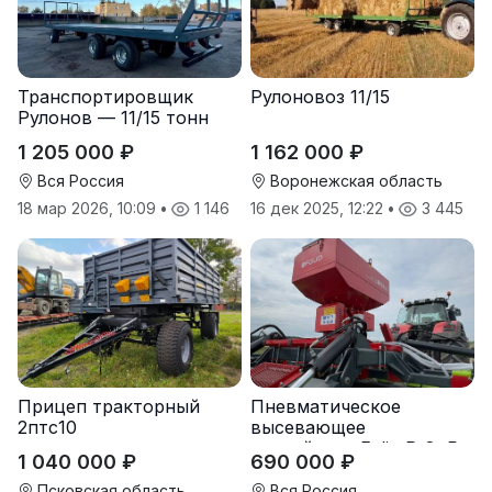
Транспортировщик
Рулоновоз 11/15
Рулонов — 11/15 тонн
1 205 000 ₽
1 162 000 ₽
Вся Россия
Воронежская область
18 мар 2026, 10:09
•
1 146
16 дек 2025, 12:22
•
3 445
Прицеп тракторный
Пневматическое
2птс10
высевающее
устройство Folio R-8, R-
1 040 000 ₽
690 000 ₽
12
Псковская область
Вся Россия