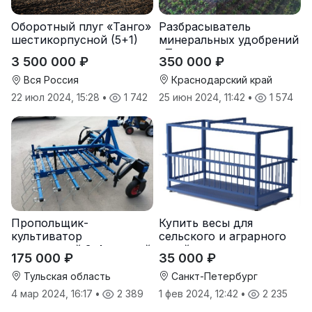
Разбрасыватель
Оборотный плуг «Танго»
минеральных удобрений
шестикорпусной (5+1)
«Тверк»
350 000 ₽
3 500 000 ₽
Краснодарский край
Вся Россия
25 июн 2024, 11:42
•
1 574
22 июл 2024, 15:28
•
1 742
Пропольщик-
Купить весы для
культиватор
сельского и аграрного
штригерный 3-4-рядный
хозяйства от
175 000 ₽
35 000 ₽
«ТУЛКА-3/4»
производителя
Тульская область
Санкт-Петербург
4 мар 2024, 16:17
•
2 389
1 фев 2024, 12:42
•
2 235