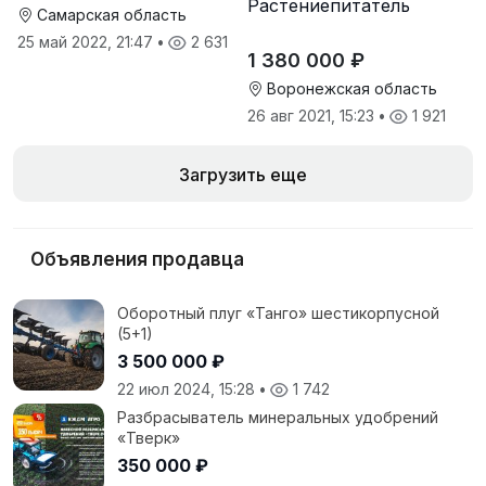
Растениепитатель
отличном состоянии
Самарская область
25 май 2022, 21:47
•
2 631
1 380 000 ₽
Воронежская область
26 авг 2021, 15:23
•
1 921
Загрузить еще
Объявления продавца
Оборотный плуг «Танго» шестикорпусной
(5+1)
3 500 000 ₽
22 июл 2024, 15:28
•
1 742
Разбрасыватель минеральных удобрений
«Тверк»
350 000 ₽