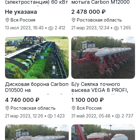
(электростанция) 60 кВт
мотыга Carbon М12000
-автономный источник
Не указана
2 478 000 ₽
электроэнергии
Вся Россия
Ростовская область
13 июл 2023, 16:45
•
2 412
21 мар 2023, 12:34
•
1 265
Дисковая борона Carbon
Б/у Сеялка точного
D10500 на
высева VEGA 8 PROFI,
подпружиненной стойке
(производство Червона
4 740 000 ₽
1 100 000 ₽
(3D)
Зирка), 2016 г., в
отличном состоянии
Ростовская область
Вся Россия
21 мар 2023, 12:26
•
1 423
31 май 2022, 05:48
•
2 737